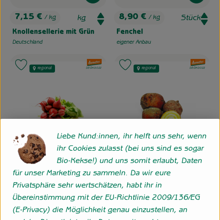
7,15 €
8,90 €
/ kg
/ kg
, Preis:
, Preis:
Knollensellerie mit Grün
Fenchel
Deutschland
eigener Anbau
, Herkunft:
, Herkunft:
, Verband:
, Verband:
Produkt zu Favouriten hinzufügen
Produkt zu Favouriten hinzufügen
regional
regional
, Kontrollstelle:
, Kontrollstelle:
DE-ÖKO-022
DE-ÖKO-022
Liebe Kund:innen, ihr helft uns sehr, wenn
ihr Cookies zulasst (bei uns sind es sogar
Bio-Kekse!) und uns somit erlaubt, Daten
Produkt zum Warenkorb hinzufügen
Produk
für unser Marketing zu sammeln. Da wir eure
3,60 €
5,20 €
/ Stück
/ kg
Privatsphäre sehr wertschätzen, habt ihr in
, Preis:
, Preis:
Übereinstimmung mit der EU-Richtlinie 2009/136/EG
Radieschen im Bund
Gelbe Bete
(E-Privacy) die Möglichkeit genau einzustellen, an
eigener Anbau
eigener Anbau
, Herkunft:
, Herkunft: