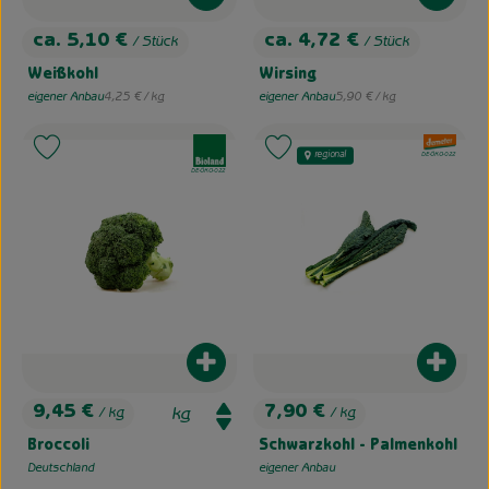
ca. 5,10 €
ca. 4,72 €
/ Stück
/ Stück
, Preis:
, Preis:
Weißkohl
Wirsing
, Referenzpreis:
, Referenzpreis:
eigener Anbau
4,25 €
/ kg
eigener Anbau
5,90 €
/ kg
, Herkunft:
, Herkunft:
, Verband:
, Verband:
Produkt zu Favouriten hinzufügen
Produkt zu Favouriten hinzufügen
regional
, Kontrollstelle:
DE-ÖKO-022
, Kontrollstelle:
DE-ÖKO-022
Produkt zum Warenkorb hinzufügen
Produk
9,45 €
7,90 €
/ kg
/ kg
, Preis:
, Preis:
Broccoli
Schwarzkohl - Palmenkohl
Deutschland
eigener Anbau
, Herkunft:
, Herkunft: