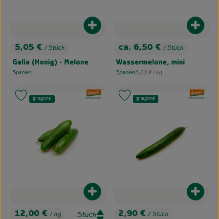
Produkt zum Warenkorb hinzufügen
Produk
5,05 €
ca. 6,50 €
/ Stück
/ Stück
, Preis:
, Preis:
Galia (Honig) - Melone
Wassermelone, mini
, Referenzpreis:
Spanien
Spanien
5,20 €
/ kg
, Herkunft:
, Herkunft:
, Verband:
, Verband:
Produkt zu Favouriten hinzufügen
Produkt zu Favouriten hinzufügen
regional
regional
, Kontrollstelle:
, Kontrollstelle:
DE-ÖKO-022
DE-ÖKO-022
Produkt zum Warenkorb hinzufügen
Produk
12,00 €
2,90 €
/ kg
/ Stück