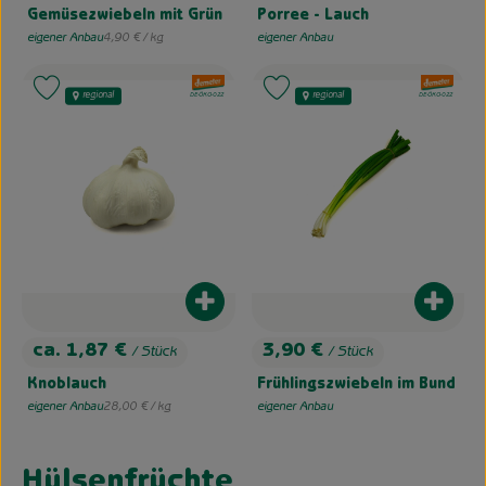
Gemüsezwiebeln mit Grün
Porree - Lauch
, Referenzpreis:
eigener Anbau
4,90 €
/ kg
eigener Anbau
, Herkunft:
, Herkunft:
, Verband:
, Verband:
Produkt zu Favouriten hinzufügen
Produkt zu Favouriten hinzufügen
regional
regional
, Kontrollstelle:
, Kontrollstelle:
DE-ÖKO-022
DE-ÖKO-022
Produkt zum Warenkorb hinzufügen
Produk
ca. 1,87 €
3,90 €
/ Stück
/ Stück
, Preis:
, Preis:
Knoblauch
Frühlingszwiebeln im Bund
, Referenzpreis:
eigener Anbau
28,00 €
/ kg
eigener Anbau
, Herkunft:
, Herkunft:
Hülsenfrüchte