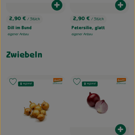
Produkt zum Warenkorb hinzufügen
Produk
2,90 €
2,90 €
/ Stück
/ Stück
, Preis:
, Preis:
Dill im Bund
Petersilie, glatt
eigener Anbau
eigener Anbau
, Herkunft:
, Herkunft:
Zwiebeln
, Verband:
, Verband:
Produkt zu Favouriten hinzufügen
Produkt zu Favouriten hinzufügen
regional
regional
, Kontrollstelle:
, Kontrollstelle:
DE-ÖKO-022
DE-ÖKO-022
Produk