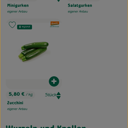
, Preis:
, Preis:
Minigurken
Salatgurken
eigener Anbau
eigener Anbau
, Herkunft:
, Herkunft:
, Verband:
Produkt zu Favouriten hinzufügen
regional
, Kontrollstelle:
DE-ÖKO-022
Produkt zum Warenkorb hinzufügen
5,80 €
/ kg
, Preis:
Zucchini
eigener Anbau
, Herkunft: