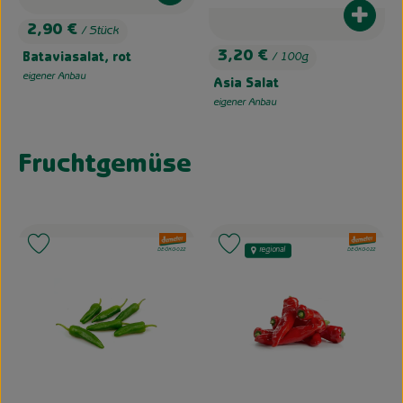
Produk
2,90 €
/ Stück
, Preis:
3,20 €
Bataviasalat, rot
/ 100g
, Preis:
eigener Anbau
, Herkunft:
Asia Salat
eigener Anbau
, Herkunft:
Fruchtgemüse
, Verband:
, Verband:
Produkt zu Favouriten hinzufügen
Produkt zu Favouriten hinzufügen
regional
, Kontrollstelle:
, Kontrollstelle:
DE-ÖKO-022
DE-ÖKO-022