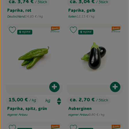
ca. 3,74 €
ca. 3,04 €
/ Stück
/ Stück
, Preis:
, Preis:
Paprika, rot
Paprika, gelb
, Referenzpreis:
, Referenzpreis:
Deutschland
14,95 €
/ kg
Italien
12,15 €
/ kg
, Herkunft:
, Herkunft:
, Verband:
, Verband:
Produkt zu Favouriten hinzufügen
Produkt zu Favouriten hinzufügen
regional
regional
, Kontrollstelle:
, Kontrollstelle:
DE-ÖKO-022
DE-ÖKO-022
Produkt zum Warenkorb hinzufügen
Produk
15,00 €
ca. 2,70 €
/ kg
/ Stück
, Preis:
, Preis:
Paprika, spitz, grün
Auberginen
, Referenzpreis:
eigener Anbau
eigener Anbau
9,80 €
/ kg
, Herkunft:
, Herkunft:
, Verband:
, Verband: