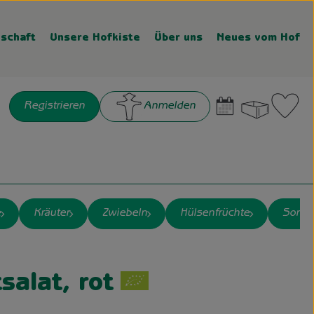
schaft
Unsere Hofkiste
Über uns
Neues vom Hof
Warenk
L
Registrieren
Anmelden
chen
e
Kräuter
Zwiebeln
Hülsenfrüchte
Sonst
n
salat, rot