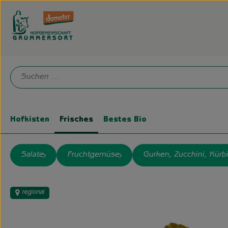
Hofkisten
Frisches
Bestes Bio
Salate
Fruchtgemüse
Gurken, Zucchini, Kürb
regional