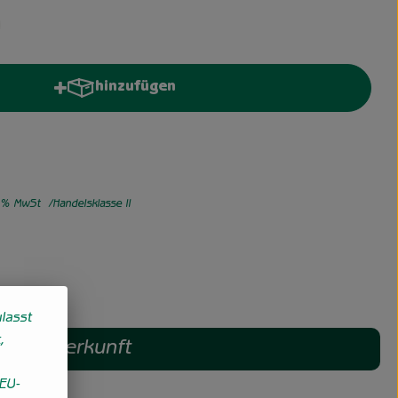
hinzufügen
Produkt zum Warenkorb hinzufügen
% MwSt
Handelsklasse II
lasst
,
Herkunft
EU-