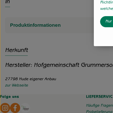
Info
Richtli
welche 
Nur
Produktinformationen
Herkunft
Hersteller: Hofgemeinschaft Grummerso
27798 Hude eigener Anbau
zur Webseite
Folge uns
LIEFERSERVIC
Externer Link zu https://www.instagram.com/hofgemeins
Externer Link zu https://wp.solawi-oldenburg.d
Häufige Fragen
Probelieferung