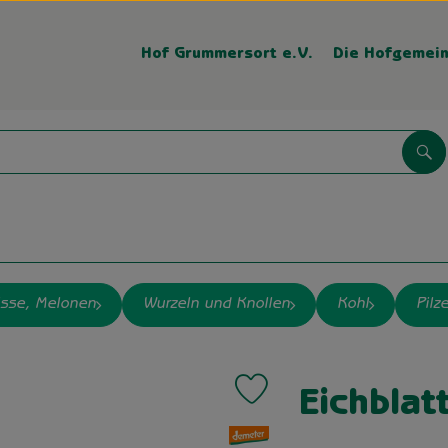
Hof Grummersort e.V.
Die Hofgemein
Su
isse, Melonen
Wurzeln und Knollen
Kohl
Pilz
Produkt zu Favouriten hinzufüge
Eichblatt
, Verband: