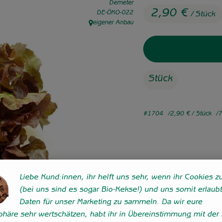
Demeter
2,90 €
, Kontrollstelle:
DE-ÖKO-022
/ Stück
eigener Anbau
, Herkunft:
Stück
#1704
2,90 €
/ Stück
7
Liebe Kund:innen, ihr helft uns sehr, wenn ihr Cookies zu
(bei uns sind es sogar Bio-Kekse!) und uns somit erlaubt
Daten für unser Marketing zu sammeln. Da wir eure
sphäre sehr wertschätzen, habt ihr in Übereinstimmung mit der 