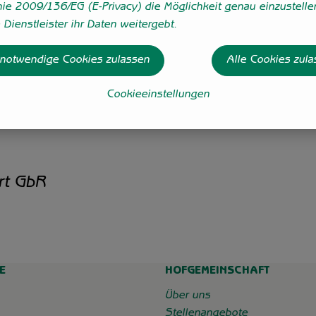
nie 2009/136/EG (E-Privacy) die Möglichkeit genau einzustelle
Dienstleister ihr Daten weitergebt.
 notwendige Cookies zulassen
Alle Cookies zul
Cookieeinstellungen
rt GbR
E
HOFGEMEINSCHAFT
chaft_grummersort/
e/
Über uns
Stellenangebote