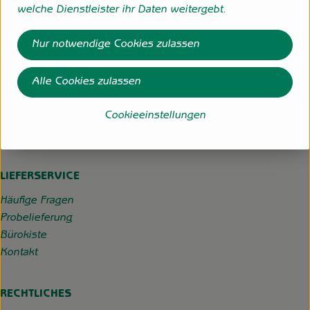
welche Dienstleister ihr Daten weitergebt.
Hofgemeinschaft Grummersort
Nur notwendige Cookies zulassen
Hauptmoorweg 3
27798 Hude
Alle Cookies zulassen
04484-599
info@hofgemeinschaft-grummersort.de
Cookieeinstellungen
Kontrollstelle:
DE-ÖKO-022
LIEFERSERVICE
Häufige Fragen
Probelieferung
Bürokiste
Kontakt
RECHTLICHES