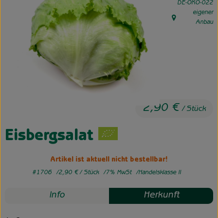
, Kontrollstelle:
DE-ÖKO-022
eigener
Unsere Hofkiste
, Herkunft:
Anbau
Über uns
Neues vom Hof
2,90 €
/ Stück
Eisbergsalat
Artikel ist aktuell nicht bestellbar!
#1706
2,90 €
/ Stück
7% MwSt
Handelsklasse II
Info
Herkunft