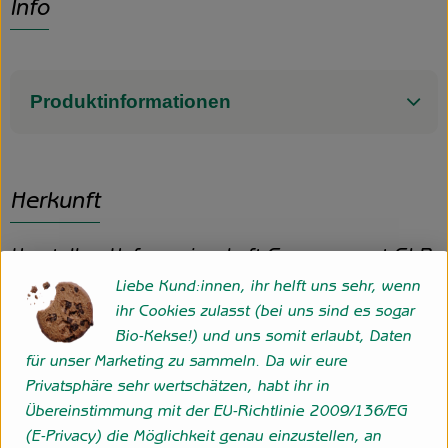
Info
Produktinformationen
Herkunft
Hersteller: Hofgemeinschaft Grummersort GbR
Liebe Kund:innen, ihr helft uns sehr, wenn
27798 Hude eigener Anbau
ihr Cookies zulasst (bei uns sind es sogar
zur Webseite
Bio-Kekse!) und uns somit erlaubt, Daten
für unser Marketing zu sammeln. Da wir eure
Privatsphäre sehr wertschätzen, habt ihr in
Folge uns
Übereinstimmung mit der EU-Richtlinie 2009/136/EG
Externer Link zu https://www.instagram.com/hofgemeins
Externer Link zu https://wp.solawi-oldenburg.d
(E-Privacy) die Möglichkeit genau einzustellen, an