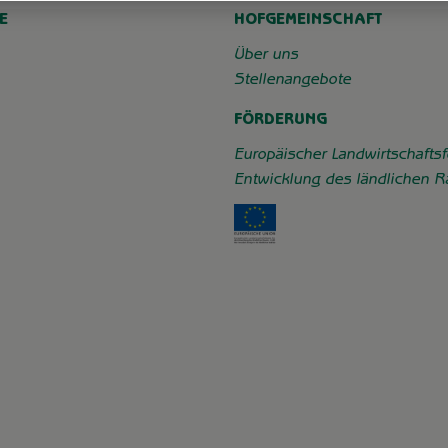
E
HOFGEMEINSCHAFT
chaft_grummersort/
e/
Über uns
Stellenangebote
FÖRDERUNG
Europäischer Landwirtschaftsf
Entwicklung des ländlichen 
Externer Link zu https: