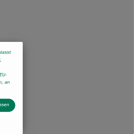
lasst
,
EU-
n, an
assen