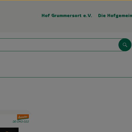
Hof Grummersort e.V.
Die Hofgemein
Su
, Verband:
Favouriten hinzufügen
, Kontrollstelle:
DE-ÖKO-022