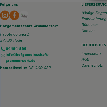
Folge uns
LIEFERSERVIC
Externer Link zu https://www.instagram.com/hofgemeins
Externer Link zu https://wp.solawi-oldenburg.d
Häufige Fragen
Probelieferung
Bürokiste
Hofgemeinschaft Grummersort
Kontakt
Hauptmoorweg 3
27798 Hude
RECHTLICHES
04484-599
Impressum
info@hofgemeinschaft-
AGB
grummersort.de
Datenschutz
Kontrollstelle:
DE-ÖKO-022