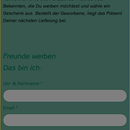
Bekannten, die Du werben möchtest und wähle ein
Geschenk aus. Bestellt der Geworbene, liegt das Präsent
Deiner nächsten Lieferung bei.
Freunde werben
Das bin ich:
Vor- & Nachname
*
Email
*