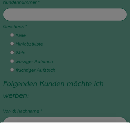
Kundennummer
*
Geschenk
*
Käse
Miniobstkiste
Wein
würziger Aufstrich
fruchtiger Aufstrich
Folgenden Kunden möchte ich
werben:
Vor- & Nachname
*