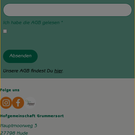
Ich habe die AGB gelesen
*
Absenden
Unsere AGB findest Du
hier
.
Folge uns
Externer Link zu https://www.instagram.com/hofgemeins
Externer Link zu https://wp.solawi-oldenburg.d
Hofgemeinschaft Grummersort
Hauptmoorweg 3
27798 Hude