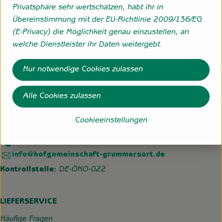
Kräuterquark 500g Glas
Privatsphäre sehr wertschätzen, habt ihr in
eigene Erzeugung
, Herkunft:
Übereinstimmung mit der EU-Richtlinie 2009/136/EG
(E-Privacy) die Möglichkeit genau einzustellen, an
welche Dienstleister ihr Daten weitergebt.
Folge uns
Nur notwendige Cookies zulassen
Externer Link zu https://www.instagram.com/hofgemeins
Externer Link zu https://wp.solawi-oldenburg.d
Alle Cookies zulassen
Hofgemeinschaft Grummersort
Hauptmoorweg 3
Cookieeinstellungen
27798 Hude
04484-599
info@hofgemeinschaft-grummersort.de
Kontrollstelle:
DE-ÖKO-022
LIEFERSERVICE
Häufige Fragen