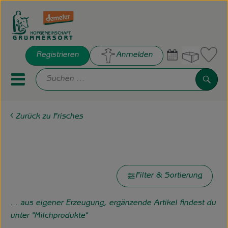
Warenko
Registrieren
Anmelden
Link
Such
Mobiles Menu öffnen oder sch
Zurück zu Frisches
Hofkisten
Joghurt & Quark vom Hof
Frisches
Bestes Bio
Filter & Sortierung
... aus eigener Erzeugung, ergänzende Artikel findest du
Hof Grummersort e.V.
unter "Milchprodukte"
Die Hofgemeinschaft