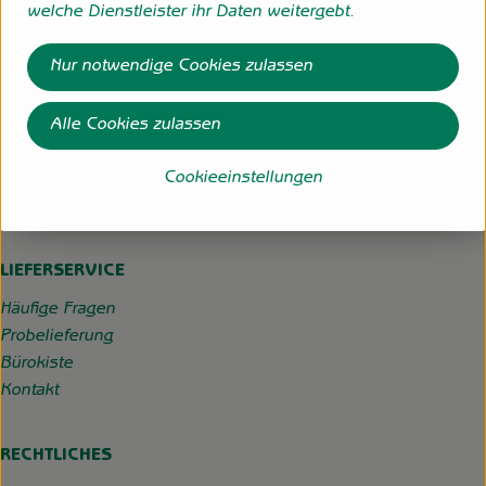
welche Dienstleister ihr Daten weitergebt.
Hofgemeinschaft Grummersort
Nur notwendige Cookies zulassen
Hauptmoorweg 3
27798 Hude
Alle Cookies zulassen
04484-599
info@hofgemeinschaft-grummersort.de
Cookieeinstellungen
Kontrollstelle:
DE-ÖKO-022
LIEFERSERVICE
Häufige Fragen
Probelieferung
Bürokiste
Kontakt
RECHTLICHES