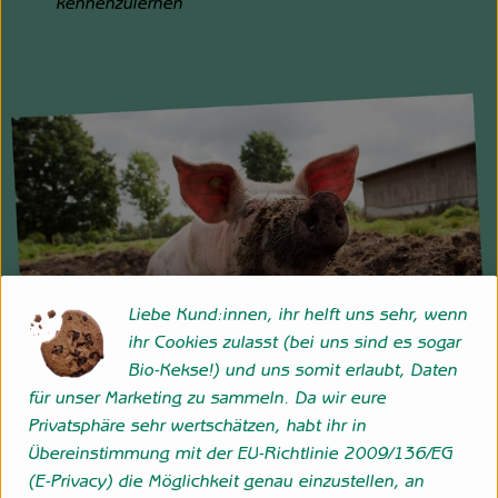
kennenzulernen
Liebe Kund:innen, ihr helft uns sehr, wenn
ihr Cookies zulasst (bei uns sind es sogar
Bio-Kekse!) und uns somit erlaubt, Daten
für unser Marketing zu sammeln. Da wir eure
Privatsphäre sehr wertschätzen, habt ihr in
Folge uns
Übereinstimmung mit der EU-Richtlinie 2009/136/EG
Externer Link zu https://www.instagram.com/hofgemeins
Externer Link zu https://wp.solawi-oldenburg.d
(E-Privacy) die Möglichkeit genau einzustellen, an