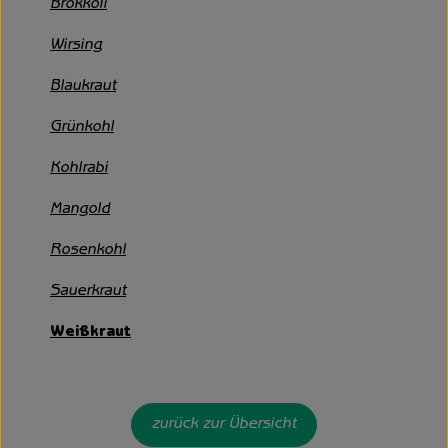
Brokkoli
Unsere Hofkiste
Wirsing
Über uns
Blaukraut
Neues vom Hof
Grünkohl
Kohlrabi
Mangold
Rosenkohl
Sauerkraut
Weißkraut
zurück zur Übersicht