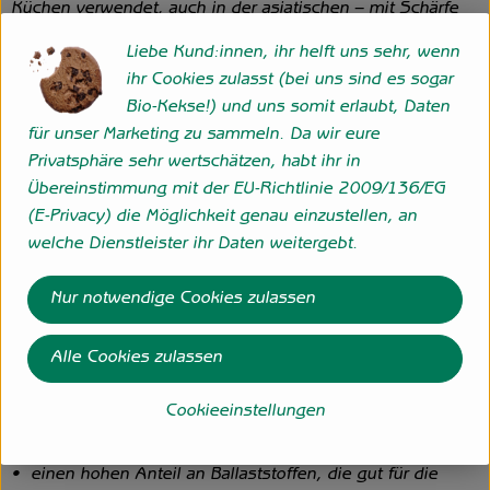
Küchen verwendet, auch in der asiatischen – mit Schärfe
und Exotik.
Liebe Kund:innen, ihr helft uns sehr, wenn
ihr Cookies zulasst (bei uns sind es sogar
Die äußeren Blätter des Krauts entfernen, dann den Kopf
Bio-Kekse!) und uns somit erlaubt, Daten
waschen und halbieren bzw. je nach Größe, vierteln. Den
für unser Marketing zu sammeln. Da wir eure
Strunk herausschneiden und das Kraut anschließend wie
Privatsphäre sehr wertschätzen, habt ihr in
gewünscht weiterverarbeiten: z.B. mit dem Messer in
Übereinstimmung mit der EU-Richtlinie 2009/136/EG
grobe Streifen und Stücke schneiden oder mit dem
(E-Privacy) die Möglichkeit genau einzustellen, an
Küchenhobel klein hobeln. Je kürzer die anschließende
welche Dienstleister ihr Daten weitergebt.
Garzeit (maximal eine Stunde) ist, desto knackiger bleibt
der Kohl und das Vitamin C verkocht nicht.
Nur notwendige Cookies zulassen
Was ist drin?
Alle Cookies zulassen
Im Weißkraut ist viel Folsäure enthalten, die gestresste
Menschen stärkt und widerstandsfähig macht. Es hat aber
Cookieeinstellungen
auch noch andere Qualitäten:
• einen hohen Anteil an Ballaststoffen, die gut für die