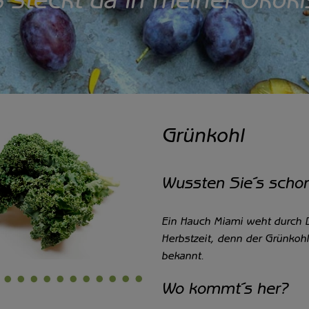
 steckt da in meiner Ökoki
Grünkohl
Wussten Sie´s scho
Ein Hauch Miami weht durch D
Herbstzeit, denn der Grünkohl
bekannt.
Wo kommt´s her?