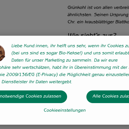
Grünkohl ist von allen verbre
ähnlichsten. Seinen Ursprung 
Chr. ein krausblättriger Blat
Wie sieht´s aus?
Liebe Kund:innen, ihr helft uns sehr, wenn ihr Cookies zu
Besonders bezeichnend für d
(bei uns sind es sogar Bio-Kekse!) und uns somit erlaubt
können die Blätter an den lan
Daten für unser Marketing zu sammeln. Da wir eure
sphäre sehr wertschätzen, habt ihr in Übereinstimmung mit der 
Wie verwende ich´s?
nie 2009/136/EG (E-Privacy) die Möglichkeit genau einzustelle
Dienstleister ihr Daten weitergebt.
Entgegen der weitverbreitete
kürzerer Garzeit zubereitet w
 notwendige Cookies zulassen
Alle Cookies zul
mit kräftigen Aromen wie Spe
Cookieeinstellungen
Was ist drin?