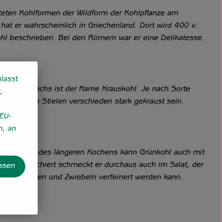
iteten Kohlformen der Wildform der Kohlpflanze am
hat er wahrscheinlich in Griechenland. Dort wird 400 v.
tkohl beschrieben. Bei den Römern war er eine Delikatesse.
lasst
ieses Gewächs ist der Name Krauskohl. Je nach Sorte
,
gen grünen Stielen verschieden stark gekraust sein.
EU-
n, an
n Rezeptur des längeren Kochens kann Grünkohl auch mit
erden. Blanchiert schmeckt er durchaus auch im Salat, der
assen
ck, Schinken und Zwiebeln verfeinert werden kann.