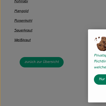
Kohlrabi
Mangold
Rosenkohl
Sauerkraut
Weißkraut
Privat
Richtli
zurück zur Übersicht
welche 
Nur