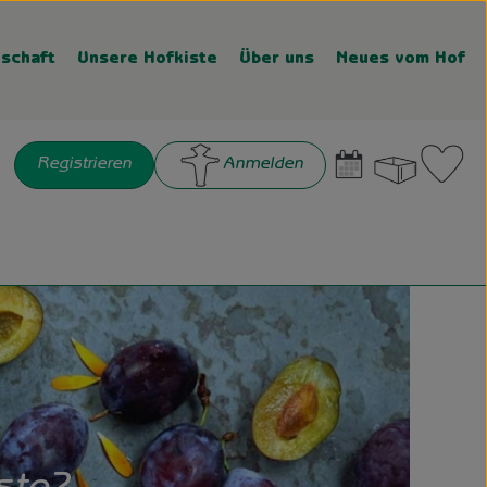
schaft
Unsere Hofkiste
Über uns
Neues vom Hof
Warenk
L
Registrieren
Anmelden
chen