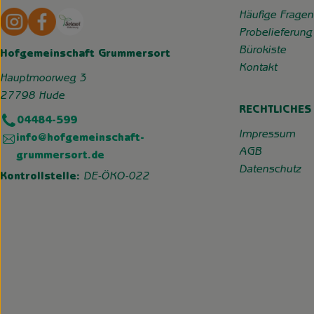
Externer Link zu https://www.instagram.com/hofgemeins
Externer Link zu https://wp.solawi-oldenburg.d
Häufige Fragen
Probelieferung
Bürokiste
Hofgemeinschaft Grummersort
Kontakt
Hauptmoorweg 3
27798 Hude
RECHTLICHES
04484-599
Impressum
info@hofgemeinschaft-
AGB
grummersort.de
Datenschutz
Kontrollstelle:
DE-ÖKO-022