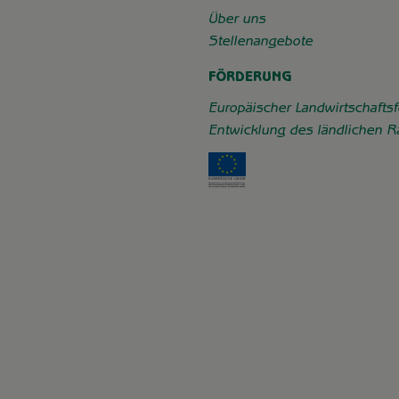
chaft_grummersort/
e/
Über uns
Stellenangebote
FÖRDERUNG
Europäischer Landwirtschaftsf
Entwicklung des ländlichen 
Externer Link zu https: