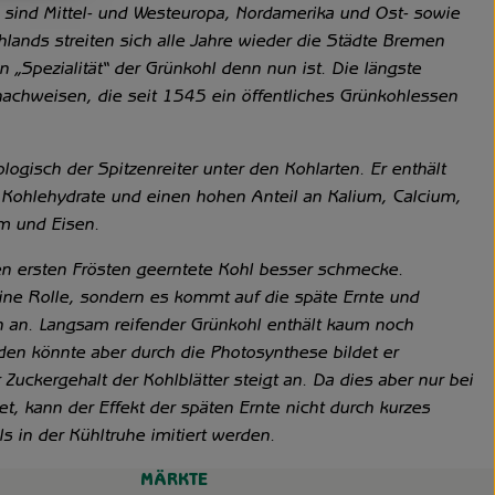
sind Mittel- und Westeuropa, Nordamerika und Ost- sowie
lands streiten sich alle Jahre wieder die Städte Bremen
„Spezialität“ der Grünkohl denn nun ist. Die längste
nachweisen, die seit 1545 ein öffentliches Grünkohlessen
logisch der Spitzenreiter unter den Kohlarten. Er enthält
 Kohlehydrate und einen hohen Anteil an Kalium, Calcium,
m und Eisen.
den ersten Frösten geerntete Kohl besser schmecke.
keine Rolle, sondern es kommt auf die späte Ernte und
 an. Langsam reifender Grünkohl enthält kaum noch
en könnte aber durch die Photosynthese bildet er
Zuckergehalt der Kohlblätter steigt an. Da dies aber nur bei
et, kann der Effekt der späten Ernte nicht durch kurzes
s in der Kühltruhe imitiert werden.
MÄRKTE