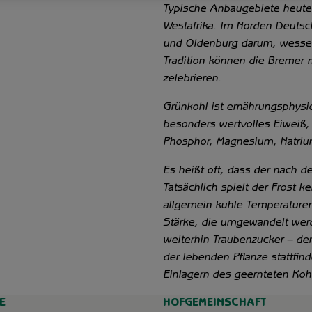
Typische Anbaugebiete heute 
Westafrika. Im Norden Deutsch
und Oldenburg darum, wessen 
Tradition können die Bremer 
zelebrieren.
Grünkohl ist ernährungsphysio
besonders wertvolles Eiweiß,
Phosphor, Magnesium, Natriu
Es heißt oft, dass der nach 
Tatsächlich spielt der Frost 
allgemein kühle Temperaturen
Stärke, die umgewandelt werd
weiterhin Traubenzucker – der 
der lebenden Pflanze stattfind
Einlagern des geernteten Kohl
E
HOFGEMEINSCHAFT