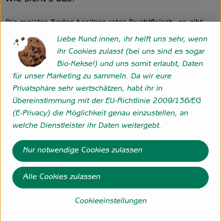
Die meisten Sorten besitzen rotes Fruchtfleisch, es gibt
jedoch auch grüne, orangefarbene, gelbe und weiße
Liebe Kund:innen, ihr helft uns sehr, wenn
Sorten. Die Früchte können bis zu 100 kg schwer werden,
ihr Cookies zulasst (bei uns sind es sogar
wiegen jedoch meist 4 bis 25 kg. Es gibt Mini-Sorten, die
Bio-Kekse!) und uns somit erlaubt, Daten
nur rund ein Kilogramm wiegen, also bequem in einen
für unser Marketing zu sammeln. Da wir eure
Kühlschrank passen.
Privatsphäre sehr wertschätzen, habt ihr in
Übereinstimmung mit der EU-Richtlinie 2009/136/EG
Wie verwende ich´s?
(E-Privacy) die Möglichkeit genau einzustellen, an
welche Dienstleister ihr Daten weitergebt.
Die Früchte werden als erfrischendes und durstlöschendes
Obst gegessen. In der Kalahari Wüste und anderen
Nur notwendige Cookies zulassen
Trockengebieten Afrikas waren sie jahrhundertelang eine
wichtige Wasserquelle für die Menschen. Meist werden die
Alle Cookies zulassen
Früchte roh verspeist, in Afrika manchmal auch gekocht.
Die Rinde kann eingelegt oder kandiert werden. In den
Cookieeinstellungen
südlichen Gebieten der früheren Sowjetunion wird der Saft
der Früchte zu einem alkoholischen Getränk vergoren oder