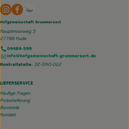
Externer Link zu https://www.instagram.com/hofgemeins
Externer Link zu https://wp.solawi-oldenburg.d
Hofgemeinschaft Grummersort
Hauptmoorweg 3
27798 Hude
04484-599
info@hofgemeinschaft-grummersort.de
Kontrollstelle:
DE-ÖKO-022
LIEFERSERVICE
Häufige Fragen
Probelieferung
Bürokiste
Kontakt