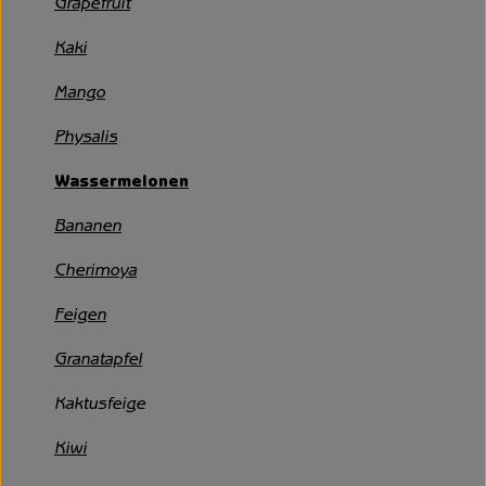
Grapefruit
Unsere Hofkiste
Kaki
Über uns
Mango
Neues vom Hof
Physalis
Wassermelonen
Bananen
Cherimoya
Feigen
Granatapfel
Kaktusfeige
Kiwi