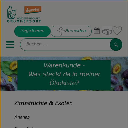
Warenko
Registrieren
Anmelden
Link
Such
Mobiles Menu öffnen oder sch
Warenkunde -
Hofkisten
Was steckt da in meiner
Frisches
Ökokiste?
Bestes Bio
Zitrusfrüchte & Exoten
Hof Grummersort e.V.
Ananas
Die Hofgemeinschaft