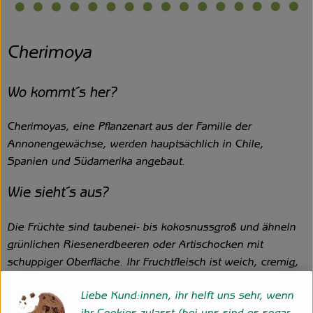
Cherimoya
Wo kommt´s her?
Cherimoyas, eine Pflanzenart aus der Familie der
Annonengewächse, werden hauptsächlich in Chile,
Spanien und Südamerika angebaut.
Wie sieht´s aus?
Die Früchte sind taubenei- bis kokosnussgroß und ähneln
grünlichen Riesenerdbeeren oder Artischocken mit
schuppiger Oberfläche. Ihr Fruchtfleisch ist weich, cremig,
süß und äußerst wohlschmeckend. Ihr Geschmack erinnert
Liebe Kund:innen, ihr helft uns sehr, wenn
an Erdbeeren mit Sahne. Eine reife Frucht erkennt man an