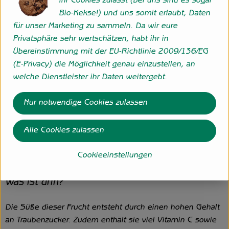
ihr Cookies zulasst (bei uns sind es sogar
ihrer braunen Schale und daran, dass sie auf leichten Druck
Bio-Kekse!) und uns somit erlaubt, Daten
nachgibt.
für unser Marketing zu sammeln. Da wir eure
Die tropischen Früchte sind hauptsächlich in den
Privatsphäre sehr wertschätzen, habt ihr in
Wintermonaten - von September bis Februar - bei uns
Übereinstimmung mit der EU-Richtlinie 2009/136/EG
erhältlich.
(E-Privacy) die Möglichkeit genau einzustellen, an
welche Dienstleister ihr Daten weitergebt.
Wie verwende ich´s?
Nur notwendige Cookies zulassen
Cherimoyas isst man am besten pur oder mit etwas
Zitronensaft, das verhindert auch das braun werden des
Alle Cookies zulassen
Fruchtfleisches, wenn sie sie z.B. für einen Obstsalat
verwenden. Die Kerne im Innern der Frucht sind nicht
Cookieeinstellungen
genießbar. Die Schale können Sie jedoch mit verzehren.
Was ist drin?
Die Süße dieser Frucht entsteht durch einen hohen Gehalt
an Traubenzucker. Zudem enthält sie viel Vitamin C sowie