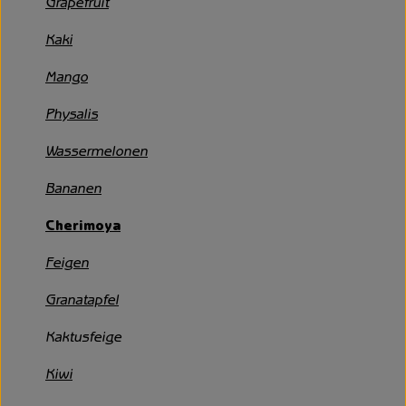
Grapefruit
Unsere Hofkiste
Kaki
Über uns
Mango
Neues vom Hof
Physalis
Wassermelonen
Bananen
Cherimoya
Feigen
Granatapfel
Kaktusfeige
Kiwi