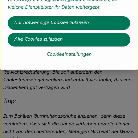
(E-Privacy) die Möglichkeit genau einzustellen, an
welche Dienstleister ihr Daten weitergebt.
Die Schwarzwurzel ist reich an Mineralien wie Kalium,
Calcium, Phosphor, Magnesium, Eisen, Zink, Mangan und
Nur notwendige Cookies zulassen
Kupfer. Außerdem enthält die Wurzel Vitamine, Bitterstoffe
und Asparagin, das für den leichten Spargelgeschmack
Alle Cookies zulassen
verantwortlich ist. Sie ist für Blutbildung, Knochenaufbau
und das Herz sehr wertvoll. Sie ist kalorienarm und
Cookieeinstellungen
gleichzeitig appetithemmend und wirkt - wie der Spargel -
entwässernd. Eine ideale Kombination für Diäten und
Gewichtsreduzierung. Sie soll außerdem den
Cholesterinspiegel senken und enthält viel Inulin, das von
Diabetikern gut vertragen wird.
Tipp:
Zum Schälen Gummihandschuhe anziehen, denn diese
verhindern, dass sich die Hände verfärben und die Finger
nicht von dem austretenden, klebrigen Milchsaft der Wurzel