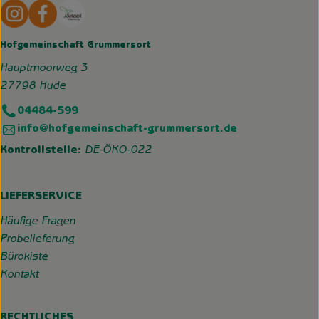
Externer Link zu https://www.instagram.com/hofgemeins
Externer Link zu https://wp.solawi-oldenburg.d
Hofgemeinschaft Grummersort
Hauptmoorweg 3
27798 Hude
04484-599
info@hofgemeinschaft-grummersort.de
Kontrollstelle:
DE-ÖKO-022
LIEFERSERVICE
Häufige Fragen
Probelieferung
Bürokiste
Kontakt
RECHTLICHES