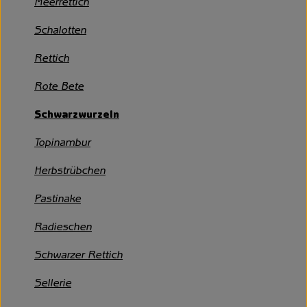
Meerrettich
Unsere Hofkiste
Schalotten
Über uns
Rettich
Neues vom Hof
Rote Bete
Schwarzwurzeln
Topinambur
Herbstrübchen
Pastinake
Radieschen
Schwarzer Rettich
Sellerie