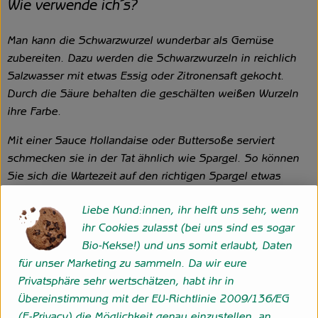
Wie verwende ich´s?
Man kann die Schwarzwurzel wunderbar als Gemüse
zubereiten. Dazu werden die Schwarzwurzeln in reichlich
Salzwasser mit etwas Essig oder Zitronensaft gekocht.
Durch die Säure behalten die geschälten weißen Wurzeln
ihre Farbe.
Mit einer Sauce Hollandaise oder Buttersoße serviert
schmecken sie in der Tat ähnlich wie Spargel. So können
Sie sich die Wartezeit auf den richtigen Spargel etwas
verkürzen.
Liebe Kund:innen, ihr helft uns sehr, wenn
Weiß wie Schnee - Nicht zuletzt weil die langen, dünnen
ihr Cookies zulasst (bei uns sind es sogar
Wurzeln nicht leicht zu schälen sind, werden sie leider oft
Bio-Kekse!) und uns somit erlaubt, Daten
nur selten frisch zubereitet. Mit etwas Übung und ein paar
für unser Marketing zu sammeln. Da wir eure
Tipps kann man das Problem aber bei der Wurzel packen.
Privatsphäre sehr wertschätzen, habt ihr in
Übereinstimmung mit der EU-Richtlinie 2009/136/EG
Was ist drin?