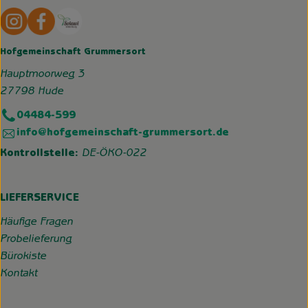
Externer Link zu https://www.instagram.com/hofgemeins
Externer Link zu https://wp.solawi-oldenburg.d
Hofgemeinschaft Grummersort
Hauptmoorweg 3
27798 Hude
04484-599
info@hofgemeinschaft-grummersort.de
Kontrollstelle:
DE-ÖKO-022
LIEFERSERVICE
Häufige Fragen
Probelieferung
Bürokiste
Kontakt