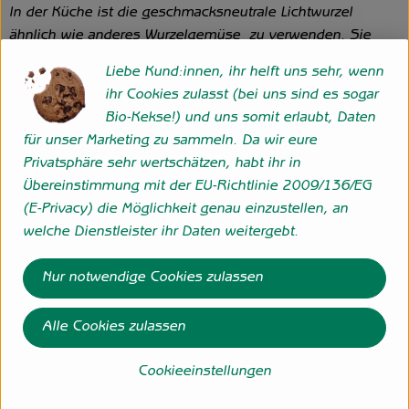
In der Küche ist die geschmacksneutrale Lichtwurzel
ähnlich wie anderes Wurzelgemüse zu verwenden. Sie
kann als Rohkost gegessen werden, lässt sich aber auch
Liebe Kund:innen, ihr helft uns sehr, wenn
braten und kochen, grillen und frittieren. Der beim
ihr Cookies zulasst (bei uns sind es sogar
Schneiden austretende Schleim ist artspezifisch und
Bio-Kekse!) und uns somit erlaubt, Daten
verschwindet durch Erhitzen.
für unser Marketing zu sammeln. Da wir eure
Privatsphäre sehr wertschätzen, habt ihr in
Pro Person werden 100 g Lichtwurzel für ein
Übereinstimmung mit der EU-Richtlinie 2009/136/EG
Gemüsegericht veranschlagt.
(E-Privacy) die Möglichkeit genau einzustellen, an
Was ist drin?
welche Dienstleister ihr Daten weitergebt.
In einem chinesischen Heilkräuterbuch steht über die
Nur notwendige Cookies zulassen
Lichtwurzel:
Alle Cookies zulassen
"Shan Yao - süß, neutral, wirkt auf die Funktionen von Milz,
Lunge und Niere. Auch ihre verschönernde Wirkung auf
Cookieeinstellungen
Haut und Haar ist schon lange bekannt, sie schenkt einen
glatten geschmeidigen Teint und glänzendes, kräftiges