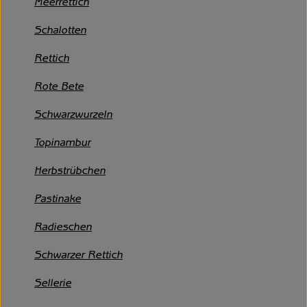
Meerrettich
Unsere Hofkiste
Schalotten
Über uns
Rettich
Neues vom Hof
Rote Bete
Schwarzwurzeln
Topinambur
Herbstrübchen
Pastinake
Radieschen
Schwarzer Rettich
Sellerie