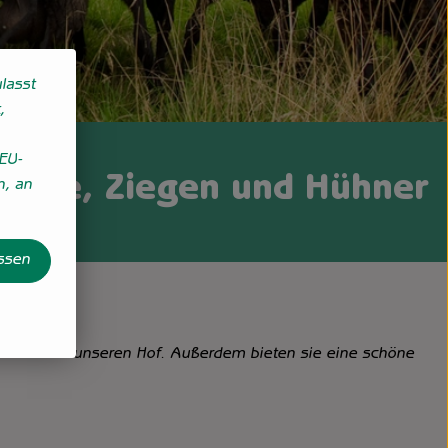
lasst
,
EU-
hafe, Ziegen und Hühner
n, an
assen
er beleben unseren Hof. Außerdem bieten sie eine schöne