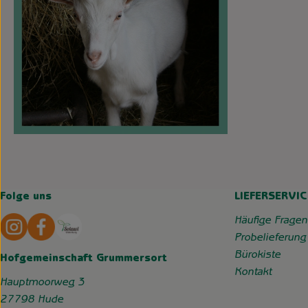
Folge uns
LIEFERSERVIC
Externer Link zu https://www.instagram.com/hofgemeins
Externer Link zu https://wp.solawi-oldenburg.d
Häufige Fragen
Probelieferung
Bürokiste
Hofgemeinschaft Grummersort
Kontakt
Hauptmoorweg 3
27798 Hude