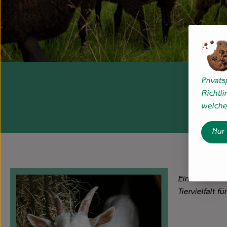
Privat
Richtli
welche 
Nur
Eine kleine 
Tiervielfalt 