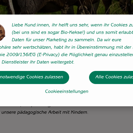
Liebe Kund:innen, ihr helft uns sehr, wenn ihr Cookies zu
(bei uns sind es sogar Bio-Kekse!) und uns somit erlaubt
Daten für unser Marketing zu sammeln. Da wir eure
sphäre sehr wertschätzen, habt ihr in Übereinstimmung mit der 
Sc
nie 2009/136/EG (E-Privacy) die Möglichkeit genau einzustelle
Dienstleister ihr Daten weitergebt.
 notwendige Cookies zulassen
Alle Cookies zul
Cookieeinstellungen
Schafherde, ein paar Ziegen und die frei herumlaufenden Hühn
für unsere pädagogische Arbeit mit Kindern.