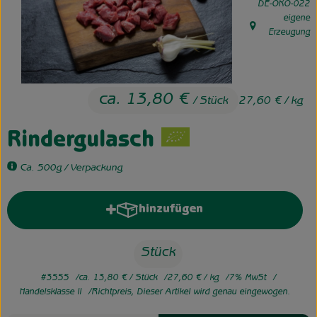
, Kontrollstelle:
DE-ÖKO-022
eigene
Unsere Hofkiste
, Herkunft:
Erzeugung
Über uns
Neues vom Hof
ca. 13,80 €
/ Stück
27,60 €
/ kg
Rindergulasch
Ca. 500g / Verpackung
hinzufügen
Produkt zum Warenkorb hinzufü
Stück
#3555
ca. 13,80 €
/ Stück
27,60 €
/ kg
7% MwSt
Handelsklasse II
Richtpreis,
Dieser Artikel wird genau eingewogen.