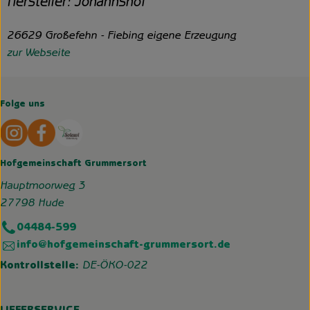
Hersteller: Johannshof
26629 Großefehn - Fiebing eigene Erzeugung
zur Webseite
Folge uns
Externer Link zu https://www.instagram.com/hofgemeins
Externer Link zu https://wp.solawi-oldenburg.d
Hofgemeinschaft Grummersort
Hauptmoorweg 3
27798 Hude
04484-599
info@hofgemeinschaft-grummersort.de
Kontrollstelle:
DE-ÖKO-022