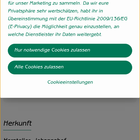
die Tiere zu vermeiden. Nach der Schlachtung wird das
für unser Marketing zu sammeln. Da wir eure
Fleisch auf dem Johannshof in eigener Metzgerei
Privatsphäre sehr wertschätzen, habt ihr in
weiterverarbeitet. Damit können wir die hochwertige
Übereinstimmung mit der EU-Richtlinie 2009/136/EG
Qualität der Demeter-Produkte garantieren. Bei der
(E-Privacy) die Möglichkeit genau einzustellen, an
Wurstherstellung wird auf viele Zusatz- und
welche Dienstleister ihr Daten weitergebt.
Verarbeitungshilfsstoffe verzichtet. Der Einsatz von
Konservierungsmitteln wie Nitritpökelsalz oder
Nur notwendige Cookies zulassen
Geschmacksstoffen ist bei Demeter verboten. Viele
Kunden schätzen die traditionell und handwerklich
Alle Cookies zulassen
hergestellten Wurstwaren genau aus diesem Grund.
Cookieeinstellungen
Produktinformationen
Herkunft