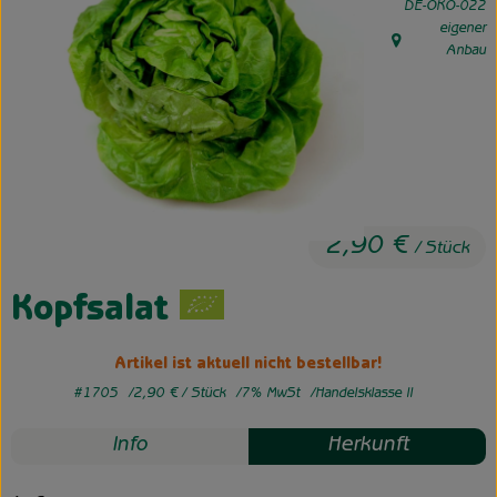
, Kontrollstelle:
DE-ÖKO-022
eigener
Unsere Hofkiste
, Herkunft:
Anbau
Über uns
Neues vom Hof
2,90 €
/ Stück
Kopfsalat
Artikel ist aktuell nicht bestellbar!
#1705
2,90 €
/ Stück
7% MwSt
Handelsklasse II
Info
Herkunft