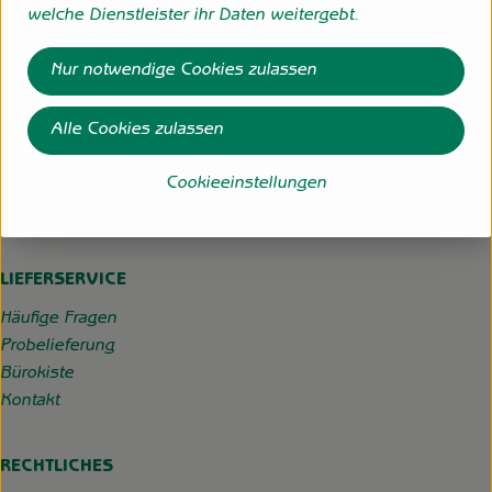
welche Dienstleister ihr Daten weitergebt.
Hofgemeinschaft Grummersort
Nur notwendige Cookies zulassen
Hauptmoorweg 3
27798 Hude
Alle Cookies zulassen
04484-599
info@hofgemeinschaft-grummersort.de
Cookieeinstellungen
Kontrollstelle:
DE-ÖKO-022
LIEFERSERVICE
Häufige Fragen
Probelieferung
Bürokiste
Kontakt
RECHTLICHES