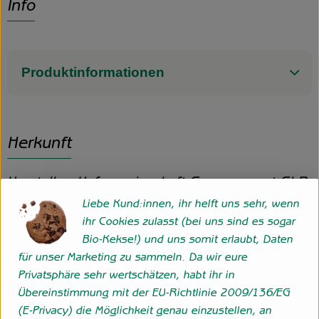
Info
Produktinformationen
Herkunft
Hersteller: Hofgemeinschaft Grummersort GbR
Liebe Kund:innen, ihr helft uns sehr, wenn
27798 Hude eigener Anbau
ihr Cookies zulasst (bei uns sind es sogar
zur Webseite
Bio-Kekse!) und uns somit erlaubt, Daten
für unser Marketing zu sammeln. Da wir eure
Privatsphäre sehr wertschätzen, habt ihr in
Folge uns
Übereinstimmung mit der EU-Richtlinie 2009/136/EG
Externer Link zu https://www.instagram.com/hofgemeins
Externer Link zu https://wp.solawi-oldenburg.d
(E-Privacy) die Möglichkeit genau einzustellen, an