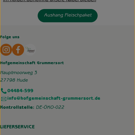
im-norden.de/hofrind-unsere-kalber-bleiben
Aushang Fleischpaket
Folge uns
Externer Link zu https://www.instagram.com/hofgemeins
Externer Link zu https://wp.solawi-oldenburg.d
Hofgemeinschaft Grummersort
Hauptmoorweg 3
27798 Hude
04484-599
info@hofgemeinschaft-grummersort.de
Kontrollstelle:
DE-ÖKO-022
LIEFERSERVICE