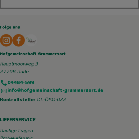
Folge uns
Externer Link zu https://www.instagram.com/hofgemeins
Externer Link zu https://wp.solawi-oldenburg.d
Hofgemeinschaft Grummersort
Hauptmoorweg 3
27798 Hude
04484-599
info@hofgemeinschaft-grummersort.de
Kontrollstelle:
DE-ÖKO-022
LIEFERSERVICE
Häufige Fragen