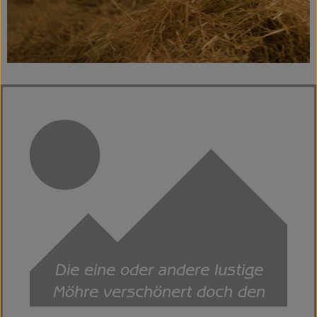
Die eine oder andere lustige
Möhre verschönert doch den
Arbeitsalltag im Winter