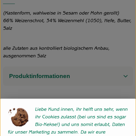
(Kastenform, wahlweise in Sesam oder Mohn gerollt)
66% Weizenschrot, 34% Weizenmehl (1050), Hefe, Butter,
Salz
alle Zutaten aus kontrolliert biologischem Anbau,
ausgenommen Salz
Produktinformationen
Herkunft
Liebe Kund:innen, ihr helft uns sehr, wenn
ihr Cookies zulasst (bei uns sind es sogar
Hersteller: Hofgemeinschaft Grummersort GbR
Bio-Kekse!) und uns somit erlaubt, Daten
für unser Marketing zu sammeln. Da wir eure