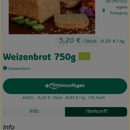
, Kontrollstelle:
DE-ÖKO-022
eigene
Unsere Hofkiste
, Herkunft:
Erzeugung
Über uns
Neues vom Hof
5,20 €
/ Stück
6,93 €
/ kg
Weizenbrot 750g
Kastenform
hinzufügen
Produkt zum Warenkorb hinzuf
#4021
5,20 €
/ Stück
6,93 €
/ kg
7% MwSt
Info
Herkunft
Info