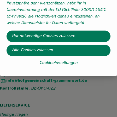
27798 Hude eigene Erzeugung
Privatsphäre sehr wertschätzen, habt ihr in
zur Webseite
Übereinstimmung mit der EU-Richtlinie 2009/136/EG
(E-Privacy) die Möglichkeit genau einzustellen, an
welche Dienstleister ihr Daten weitergebt.
Folge uns
Externer Link zu https://www.instagram.com/hofgemeins
Externer Link zu https://wp.solawi-oldenburg.d
Nur notwendige Cookies zulassen
Alle Cookies zulassen
Hofgemeinschaft Grummersort
Hauptmoorweg 3
Cookieeinstellungen
27798 Hude
04484-599
info@hofgemeinschaft-grummersort.de
Kontrollstelle:
DE-ÖKO-022
LIEFERSERVICE
Häufige Fragen