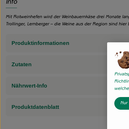
Info
Mit Rotweinhefen wird der Weinbauernkäse drei Monate lang
Trollinger, Lemberger – die Weine aus der Region sind hier
Produktinformationen
Zutaten
Privat
Richtli
Nährwert-Info
welche 
Nur
Produktdatenblatt