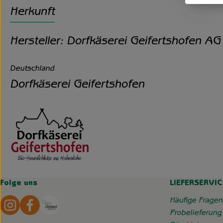
Herkunft
Hersteller: Dorfkäserei Geifertshofen AG
Deutschland
Dorfkäserei Geifertshofen
Folge uns
LIEFERSERVIC
Externer Link zu https://www.instagram.com/hofgemeins
Externer Link zu https://wp.solawi-oldenburg.d
Häufige Fragen
Probelieferung