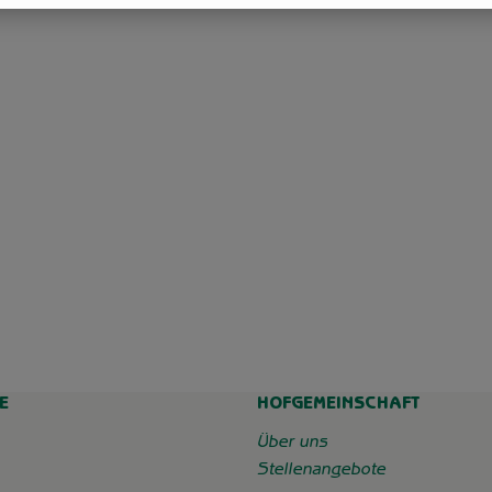
E
HOFGEMEINSCHAFT
chaft_grummersort/
e/
Über uns
Stellenangebote