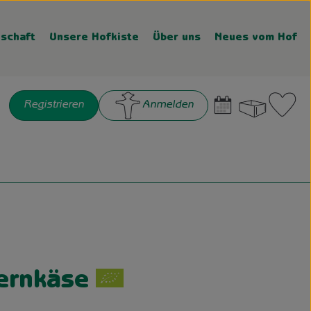
schaft
Unsere Hofkiste
Über uns
Neues vom Hof
Warenk
L
Registrieren
Anmelden
chen
ernkäse