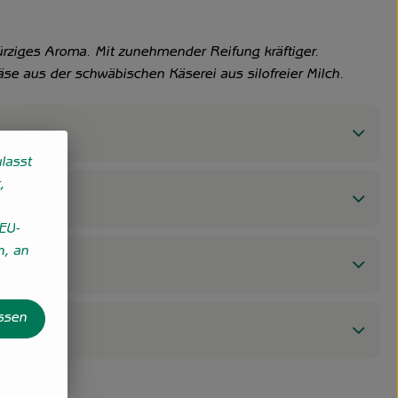
ürziges Aroma. Mit zunehmender Reifung kräftiger.
äse aus der schwäbischen Käserei aus silofreier Milch.
lasst
,
EU-
n, an
assen