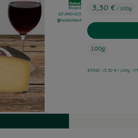
3,30 €
Bioland
/ 100g
, Kontrollstelle:
DE-ÖKO-003
Deutschland
, Herkunft:
100g
#3340
3,30 €
/ 100g
7