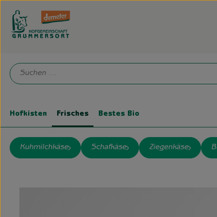
Hofkisten
Frisches
Bestes Bio
Kuhmilchkäse
Schafkäse
Ziegenkäse
B