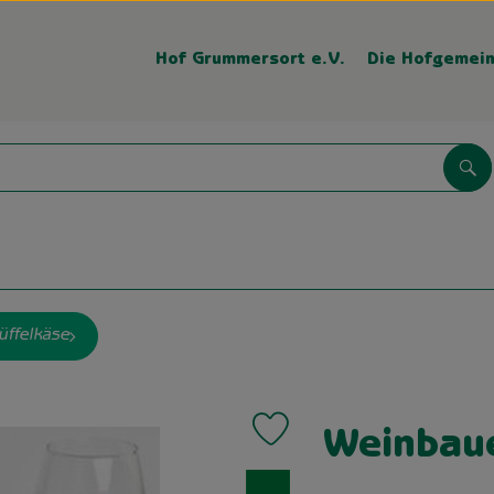
Hof Grummersort e.V.
Die Hofgemein
Su
üffelkäse
Produkt zu Favouriten hinzufügen
Weinbau
, Verband: