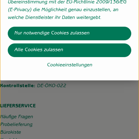
Übereinstimmung mit der EU-Richtlinie 2009/136/EG
(E-Privacy) die Möglichkeit genau einzustellen, an
Folge uns
welche Dienstleister ihr Daten weitergebt.
Externer Link zu https://www.instagram.com/hofgemeins
Externer Link zu https://wp.solawi-oldenburg.d
Nur notwendige Cookies zulassen
Hofgemeinschaft Grummersort
Alle Cookies zulassen
Hauptmoorweg 3
27798 Hude
Cookieeinstellungen
04484-599
info@hofgemeinschaft-grummersort.de
Kontrollstelle:
DE-ÖKO-022
LIEFERSERVICE
Häufige Fragen
Probelieferung
Bürokiste