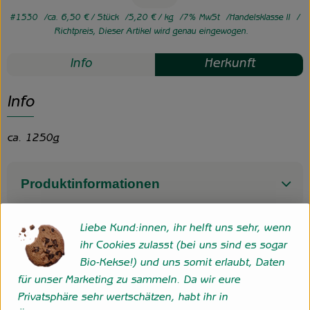
#1530
ca. 6,50 €
/ Stück
5,20 €
/ kg
7% MwSt
Handelsklasse II
Richtpreis,
Dieser Artikel wird genau eingewogen.
Info
Herkunft
Info
ca. 1250g
Produktinformationen
Liebe Kund:innen, ihr helft uns sehr, wenn
ihr Cookies zulasst (bei uns sind es sogar
Herkunft
Bio-Kekse!) und uns somit erlaubt, Daten
für unser Marketing zu sammeln. Da wir eure
Spanien
Privatsphäre sehr wertschätzen, habt ihr in