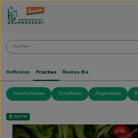
Hofkisten
Frisches
Bestes Bio
Kuhmilchkäse
Schafkäse
Ziegenkäse
B
regional