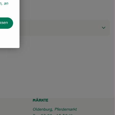
n, an
assen
MÄRKTE
Oldenburg, Pferdemarkt