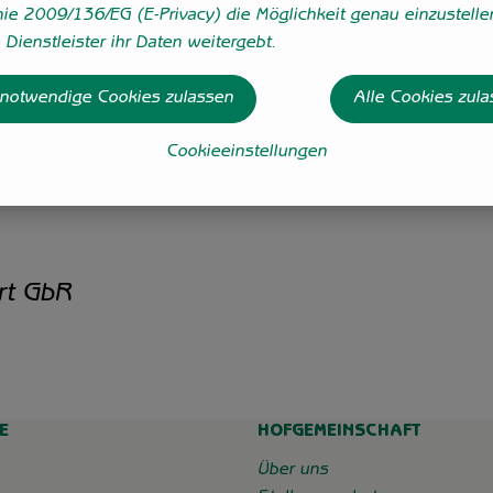
nie 2009/136/EG (E-Privacy) die Möglichkeit genau einzustelle
Dienstleister ihr Daten weitergebt.
 würzig, rotgeschmiert, 8 Wochen gereift
 notwendige Cookies zulassen
Alle Cookies zul
Cookieeinstellungen
rt GbR
E
HOFGEMEINSCHAFT
chaft_grummersort/
e/
Über uns