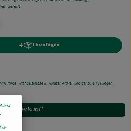
tellt., geschmeidiger Schnittkäse, mild würzig,
hen gereift
hinzufügen
Produkt zum Warenkorb hinzufügen
7% MwSt
Handelsklasse II
Dieser Artikel wird genau eingewogen.
lasst
Herkunft
,
EU-