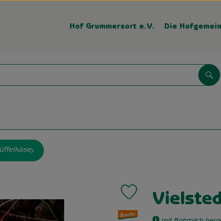
Hof Grummersort e.V.
Die Hofgemein
Su
üffelkäse
Produkt zu Favouriten hinzufü
Vielste
, Verband: