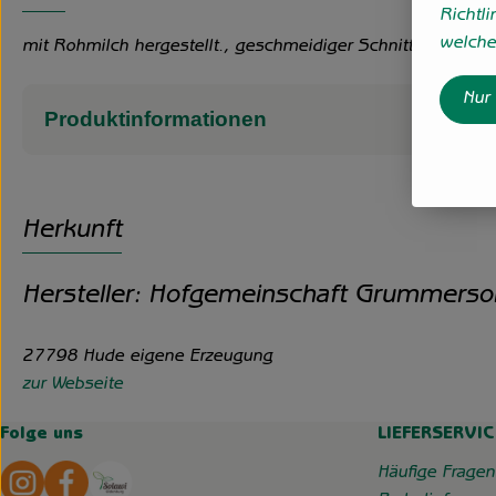
Richtli
welche 
mit Rohmilch hergestellt., geschmeidiger Schnittkäse, mild
Nur
Produktinformationen
Herkunft
Hersteller: Hofgemeinschaft Grummerso
27798 Hude eigene Erzeugung
zur Webseite
Folge uns
LIEFERSERVIC
Externer Link zu https://www.instagram.com/hofgemeins
Externer Link zu https://wp.solawi-oldenburg.d
Häufige Fragen