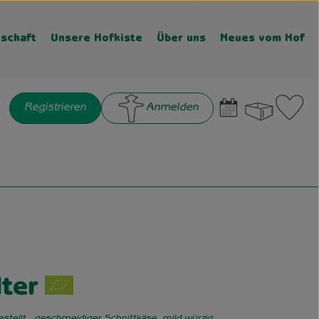
schaft
Unsere Hofkiste
Über uns
Neues vom Hof
Warenk
L
Registrieren
Anmelden
chen
gen
dter