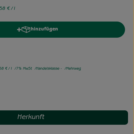
,58 €
/ l
hinzufügen
Produkt zum Warenkorb hinzufügen
58 €
/ l
7% MwSt
Handelsklasse -
Mehrweg
Herkunft