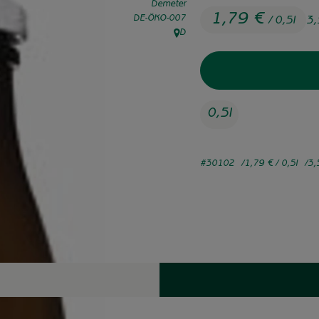
Demeter
1,79 €
, Kontrollstelle:
DE-ÖKO-007
/ 0,5l
3
D
, Herkunft:
0,5l
#30102
1,79 €
/ 0,5l
3,