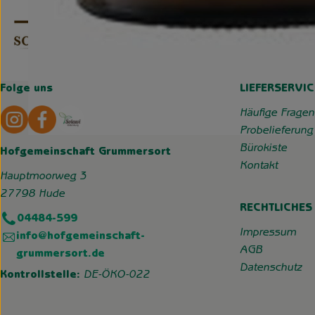
Folge uns
LIEFERSERVIC
Externer Link zu https://www.instagram.com/hofgemeins
Externer Link zu https://wp.solawi-oldenburg.d
Häufige Fragen
Probelieferung
Bürokiste
Hofgemeinschaft Grummersort
Kontakt
Hauptmoorweg 3
27798 Hude
RECHTLICHES
04484-599
Impressum
info@hofgemeinschaft-
AGB
grummersort.de
Datenschutz
Kontrollstelle:
DE-ÖKO-022