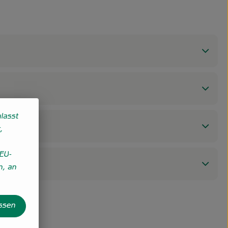
lasst
,
EU-
n, an
assen