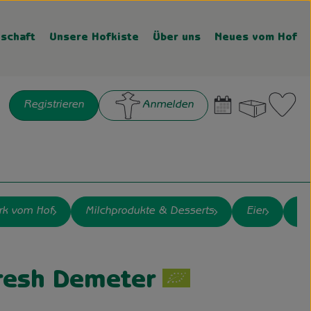
schaft
Unsere Hofkiste
Über uns
Neues vom Hof
Warenk
L
Registrieren
Anmelden
chen
rk vom Hof
Milchprodukte & Desserts
Eier
Wu
Fresh Demeter