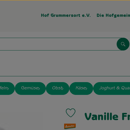
Hof Grummersort e.V.
Die Hofgemein
Su
feln
Gemüse
Obst
Käse
Joghurt & Qua
Produkt zu Favouriten hinzufügen
Vanille 
, Verband: