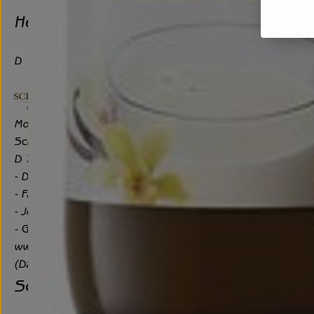
Hersteller: Schrozberger Milchbauern
D
Molkereigenossenschaft Hohenlohe-Franken eG
Schrozberger Milchbauern
D 74575 Schrozberg
- Demeter Pionier seit 1974
- Fachhandelsmarke
- Joghurt wird langzeitgesäuert, Herstellung ohne Milchpulv
- Genossenschaftsmolkerei
www.molkerei-schrozberg.de
(Daten von Ecoinform)
Schrozberger Milchbauern