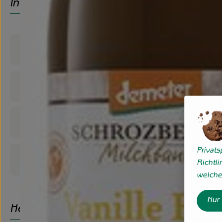
Info
Produktinformationen
Zutaten
Nährwert-Info
Privat
Produktdatenblatt
Richtli
welche 
Nur
Herkunft