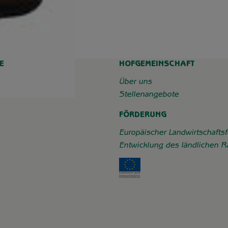
E
HOFGEMEINSCHAFT
chaft_grummersort/
e/
Über uns
Stellenangebote
FÖRDERUNG
Europäischer Landwirtschaftsf
Entwicklung des ländlichen 
Externer Link zu https: