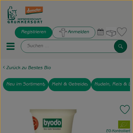
Warenko
Registrieren
Anmelden
Link
Such
Mobiles Menu öffnen oder sch
Zurück zu Bestes Bio
Hofkisten
Frisches
Neu im Sortiment
Mehl & Getreide
Nudeln, Reis & Li
Bestes Bio
Pr
Hof Grummersort e.V.
, Verband:
Die Hofgemeinschaft
EG-Kontrolliert