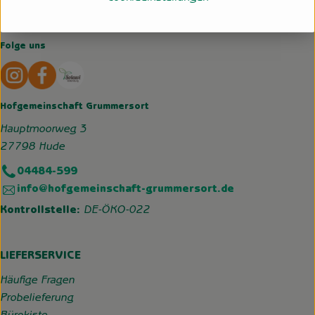
Folge uns
Externer Link zu https://www.instagram.com/hofgemeins
Externer Link zu https://wp.solawi-oldenburg.d
Hofgemeinschaft Grummersort
Hauptmoorweg 3
27798 Hude
04484-599
info@hofgemeinschaft-grummersort.de
Kontrollstelle:
DE-ÖKO-022
LIEFERSERVICE
Häufige Fragen
Probelieferung