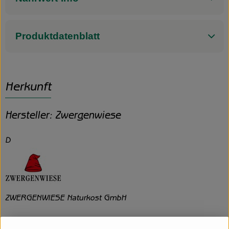
Produktdatenblatt
Herkunft
Hersteller: Zwergenwiese
D
ZWERGENWIESE Naturkost GmbH
D 24887 Silberstedt