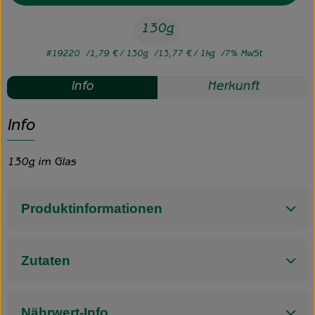
130g
#19220
1,79 €
/ 130g
13,77 €
/ 1kg
7% MwSt
Info
Herkunft
Info
130g im Glas
Produktinformationen
Zutaten
Nährwert-Info