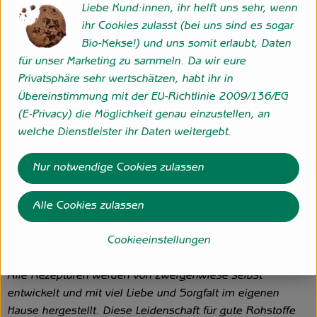
Liebe Kund:innen, ihr helft uns sehr, wenn
Die Zwergenwiese Naturkost GmbH steht seit über 40
ihr Cookies zulasst (bei uns sind es sogar
Jahren für liebevoll und sorgfältig hergestellte Bio-
Bio-Kekse!) und uns somit erlaubt, Daten
Lebensmittel.
für unser Marketing zu sammeln. Da wir eure
Aus eigener Entwicklung und in eigener Produktion
Privatsphäre sehr wertschätzen, habt ihr in
entstehen pikante und fruchtige Brotaufstriche, Senfe,
Übereinstimmung mit der EU-Richtlinie 2009/136/EG
Tomatensaucen und Fertiggerichte für den Biohandel.
(E-Privacy) die Möglichkeit genau einzustellen, an
Alles unter dem Zeichen der roten Zwergenmütze.
welche Dienstleister ihr Daten weitergebt.
Seit Gründung spielt die Stärkung des Bio-Landbaus und
die Erhaltung der Sortenvielfalt für Zwergenwiese eine
Nur notwendige Cookies zulassen
große Rolle beim Einkauf der kontrolliert biologischen
Rohstoffe.
Kurze Wege, zuverlässige Vertragspartner, die Förderung
Alle Cookies zulassen
des regionalen Bio-Landbaus und ein enger Kontakt zu den
Cookieeinstellungen
Lieferanten spielen bei der Auswahl der Bio-Bauern eine
entscheidende Rolle.
Alle Rezepturen werden von Zwergenwiese selbst
entwickelt und mit viel Liebe und Sorgfalt im eigenen
Hause hergestellt. Diese Leidenschaft für gute Rohstoffe