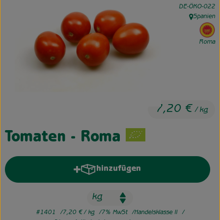
, Kontrollstelle:
DE-ÖKO-022
Spanien
Unsere Hofkiste
, Herkunft:
, 
Über uns
Roma
Neues vom Hof
7,20 €
/ kg
Tomaten - Roma
hinzufügen
Produkt zum Warenkorb hinzufü
#1401
7,20 €
/ kg
7% MwSt
Handelsklasse II