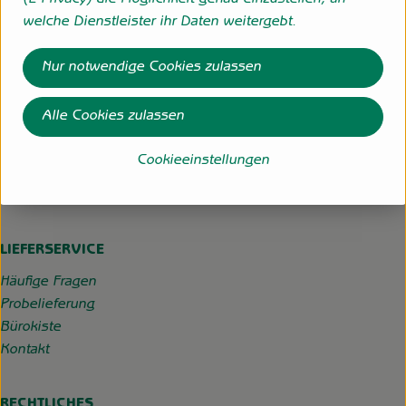
(E-Privacy) die Möglichkeit genau einzustellen, an
Externer Link zu https://www.instagram.com/hofgemeins
Externer Link zu https://wp.solawi-oldenburg.d
welche Dienstleister ihr Daten weitergebt.
Hofgemeinschaft Grummersort
Nur notwendige Cookies zulassen
Hauptmoorweg 3
27798 Hude
Alle Cookies zulassen
04484-599
Cookieeinstellungen
info@hofgemeinschaft-grummersort.de
Kontrollstelle:
DE-ÖKO-022
LIEFERSERVICE
Häufige Fragen
Probelieferung
Bürokiste
Kontakt
RECHTLICHES