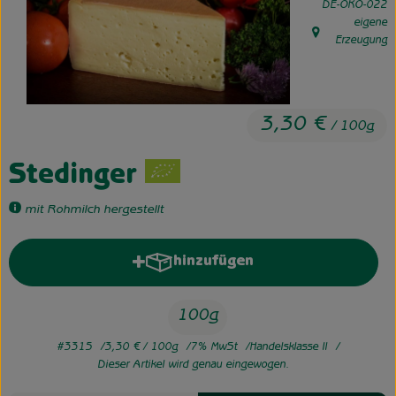
, Kontrollstelle:
DE-ÖKO-022
eigene
Unsere Hofkiste
, Herkunft:
Erzeugung
Über uns
Neues vom Hof
3,30 €
/ 100g
Stedinger
mit Rohmilch hergestellt
hinzufügen
Produkt zum Warenkorb hinzufü
100g
#3315
3,30 €
/ 100g
7% MwSt
Handelsklasse II
Dieser Artikel wird genau eingewogen.