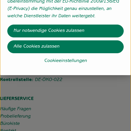
Übereinstimmung mit der EU-Richtlinie 2009/136/EG
(E-Privacy) die Möglichkeit genau einzustellen, an
Folge uns
welche Dienstleister ihr Daten weitergebt.
Externer Link zu https://www.instagram.com/hofgemeins
Externer Link zu https://wp.solawi-oldenburg.d
Nur notwendige Cookies zulassen
Hofgemeinschaft Grummersort
Hauptmoorweg 3
Alle Cookies zulassen
27798 Hude
Cookieeinstellungen
04484-599
info@hofgemeinschaft-grummersort.de
Kontrollstelle:
DE-ÖKO-022
LIEFERSERVICE
Häufige Fragen
Probelieferung
Bürokiste