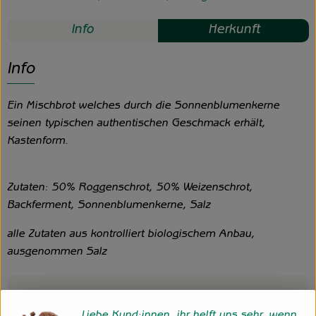
Info
Herkunft
Info
Ein Mischbrot welches durch die Sonnenblumenkerne
seinen typischen authentischen Geschmack erhält,
Kastenform.
Zutaten: 50% Roggenschrot, 50% Weizenschrot,
Backferment, Sonnenblumenkerne, Salz
alle Zutaten aus kontrolliert biologischem Anbau,
ausgenommen Salz
Produktinformationen