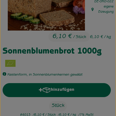
, Kontrollstelle:
DE-ÖKO-022
eigene
Unsere Hofkiste
, Herkunft:
Erzeugung
Über uns
Neues vom Hof
6,10 €
/ Stück
6,10 €
/ kg
Sonnenblumenbrot 1000g
Kastenform, in Sonnenblumenkernen gewälzt
hinzufügen
Produkt zum Warenkorb hinzufü
Stück
#4013
6,10 €
/ Stück
6,10 €
/ kg
7% MwSt