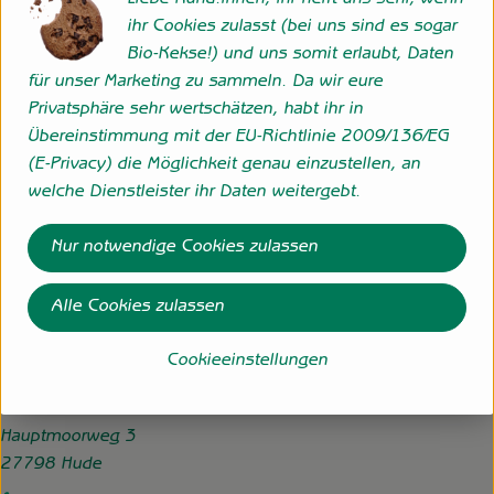
Liebe Kund:innen, ihr helft uns sehr, wenn
ihr Cookies zulasst (bei uns sind es sogar
Bio-Kekse!) und uns somit erlaubt, Daten
Herkunft
für unser Marketing zu sammeln. Da wir eure
Privatsphäre sehr wertschätzen, habt ihr in
Übereinstimmung mit der EU-Richtlinie 2009/136/EG
Hersteller: Hofgemeinschaft Grummersort GbR
(E-Privacy) die Möglichkeit genau einzustellen, an
welche Dienstleister ihr Daten weitergebt.
27798 Hude eigene Erzeugung
zur Webseite
Nur notwendige Cookies zulassen
Alle Cookies zulassen
Folge uns
Externer Link zu https://www.instagram.com/hofgemeins
Externer Link zu https://wp.solawi-oldenburg.d
Cookieeinstellungen
Hofgemeinschaft Grummersort
Hauptmoorweg 3
27798 Hude