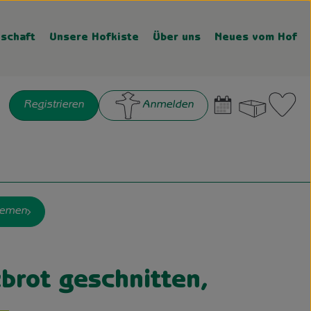
schaft
Unsere Hofkiste
Über uns
Neues vom Hof
Warenk
L
Registrieren
Anmelden
chen
remen
gen
brot geschnitten,