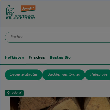
Hofkisten
Frisches
Bestes Bio
Sauerteigbrote
Backfermentbrote
Hefebrote
regional