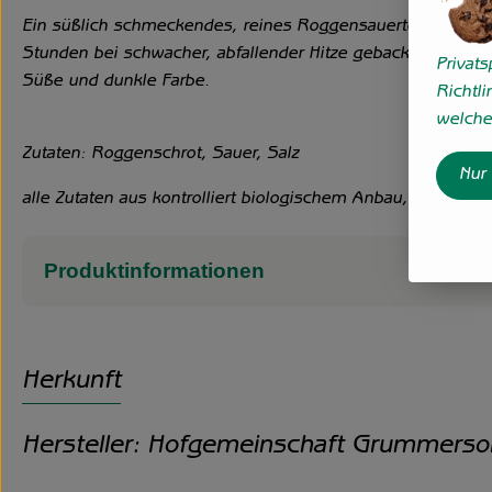
Ein süßlich schmeckendes, reines Roggensauerteigbrot aus 
Stunden bei schwacher, abfallender Hitze gebacken. Durch
Privat
Süße und dunkle Farbe.
Richtli
welche 
Zutaten: Roggenschrot, Sauer, Salz
Nur
alle Zutaten aus kontrolliert biologischem Anbau, ausgen
Produktinformationen
Herkunft
Hersteller: Hofgemeinschaft Grummerso