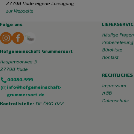
27798 Hude eigene Erzeugung
zur Webseite
Folge uns
LIEFERSERVIC
Externer Link zu https://www.instagram.com/hofgemeins
Externer Link zu https://wp.solawi-oldenburg.d
Häufige Fragen
Probelieferung
Bürokiste
Hofgemeinschaft Grummersort
Kontakt
Hauptmoorweg 3
27798 Hude
RECHTLICHES
04484-599
Impressum
info@hofgemeinschaft-
AGB
grummersort.de
Datenschutz
Kontrollstelle:
DE-ÖKO-022