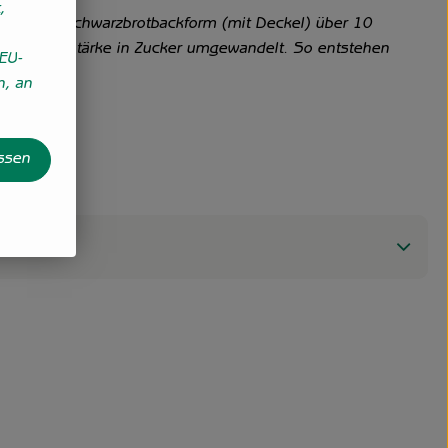
,
peziellen Schwarzbrotbackform (mit Deckel) über 10
ozess die Stärke in Zucker umgewandelt. So entstehen
EU-
n, an
assen