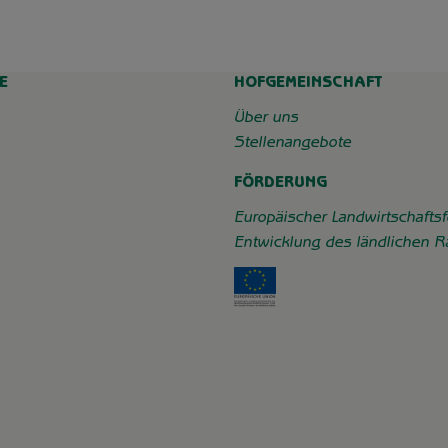
E
HOFGEMEINSCHAFT
chaft_grummersort/
e/
Über uns
Stellenangebote
FÖRDERUNG
Europäischer Landwirtschaftsf
Entwicklung des ländlichen 
Externer Link zu https: