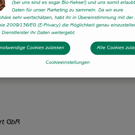
(bei uns sind es sogar Bio-Kekse!) und uns somit erlaubt
teils fein- und grob geschrotetem Roggen. Es wird in einer s
Daten für unser Marketing zu sammeln. Da wir eure
 diesen außergewöhnlichen Backvorgang wird in einem Malzpr
sphäre sehr wertschätzen, habt ihr in Übereinstimmung mit der 
nie 2009/136/EG (E-Privacy) die Möglichkeit genau einzustelle
Dienstleister ihr Daten weitergebt.
 notwendige Cookies zulassen
Alle Cookies zul
ommen Salz
Cookieeinstellungen
rt GbR