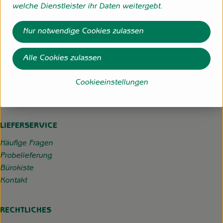
welche Dienstleister ihr Daten weitergebt.
Hofgemeinschaft Grummersort
Nur notwendige Cookies zulassen
Hauptmoorweg 3
27798 Hude
Alle Cookies zulassen
04484-599
info@hofgemeinschaft-grummersort.de
Cookieeinstellungen
Kontrollstelle:
DE-ÖKO-022
LIEFERSERVICE
Häufige Fragen
Probelieferung
Bürokiste
Kontakt
RECHTLICHES