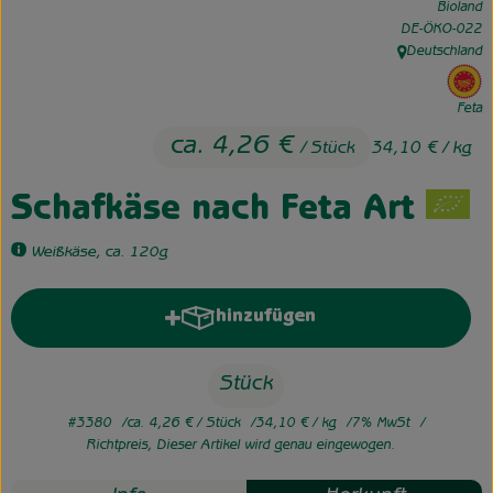
Bioland
, Kontrollstelle:
DE-ÖKO-022
Unsere Hofkiste
Deutschland
, Herkunft:
, 
Über uns
Feta
Neues vom Hof
ca. 4,26 €
/ Stück
34,10 €
/ kg
Schafkäse nach Feta Art
Weißkäse, ca. 120g
hinzufügen
Produkt zum Warenkorb hinzufü
Stück
#3380
ca. 4,26 €
/ Stück
34,10 €
/ kg
7% MwSt
Richtpreis,
Dieser Artikel wird genau eingewogen.