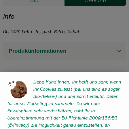
Info
Herkunft
Info
KL, 50% Fett i. Tr., past. Milch, Schaf
Produktinformationen
Herkunft
Liebe Kund:innen, ihr helft uns sehr, wenn
ihr Cookies zulasst (bei uns sind es sogar
Deutschland
Bio-Kekse!) und uns somit erlaubt, Daten
für unser Marketing zu sammeln. Da wir eure
Privatsphäre sehr wertschätzen, habt ihr in
Folge uns
Übereinstimmung mit der EU-Richtlinie 2009/136/EG
Externer Link zu https://www.instagram.com/hofgemeins
Externer Link zu https://wp.solawi-oldenburg.d
(E-Privacy) die Möglichkeit genau einzustellen, an