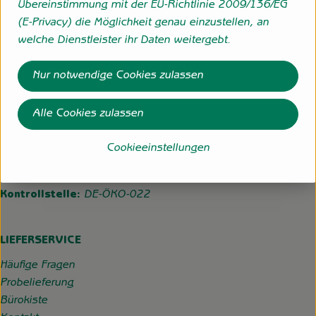
Übereinstimmung mit der EU-Richtlinie 2009/136/EG
(E-Privacy) die Möglichkeit genau einzustellen, an
Folge uns
welche Dienstleister ihr Daten weitergebt.
Externer Link zu https://www.instagram.com/hofgemeins
Externer Link zu https://wp.solawi-oldenburg.d
Nur notwendige Cookies zulassen
Hofgemeinschaft Grummersort
Alle Cookies zulassen
Hauptmoorweg 3
27798 Hude
Cookieeinstellungen
04484-599
info@hofgemeinschaft-grummersort.de
Kontrollstelle:
DE-ÖKO-022
LIEFERSERVICE
Häufige Fragen
Probelieferung
Bürokiste