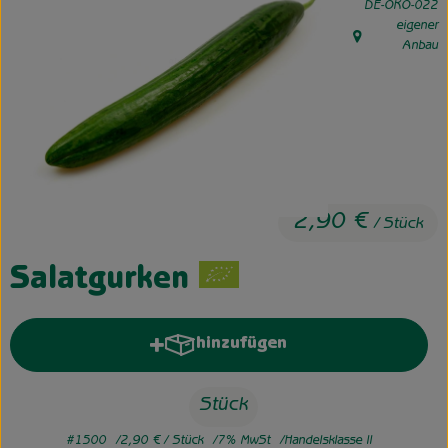
, Kontrollstelle:
DE-ÖKO-022
eigener
Unsere Hofkiste
, Herkunft:
Anbau
Über uns
Neues vom Hof
2,90 €
/ Stück
Salatgurken
hinzufügen
Produkt zum Warenkorb hinzufü
Stück
#1500
2,90 €
/ Stück
7% MwSt
Handelsklasse II