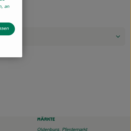
n, an
assen
MÄRKTE
Oldenburg, Pferdemarkt