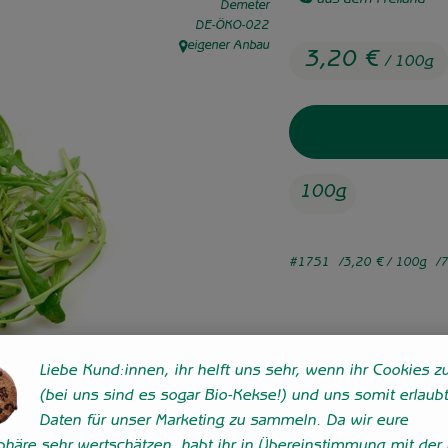
aus dem Freiland
Demeter
, Kontrollstelle:
DE-ÖKO-022
eigener Anbau
, Herkunft:
3,20 €
/ 100g
100g
#1751
3,20 €
/ 100g
7
Liebe Kund:innen, ihr helft uns sehr, wenn ihr Cookies zu
(bei uns sind es sogar Bio-Kekse!) und uns somit erlaubt
Daten für unser Marketing zu sammeln. Da wir eure
sphäre sehr wertschätzen, habt ihr in Übereinstimmung mit der 