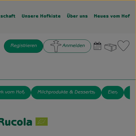
schaft
Unsere Hofkiste
Über uns
Neues vom Hof
Warenk
L
Registrieren
Anmelden
chen
rk vom Hof
Milchprodukte & Desserts
Eier
Wu
n
Rucola