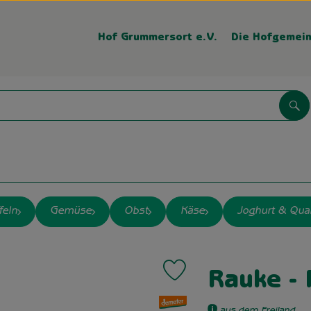
Hof Grummersort e.V.
Die Hofgemein
Su
feln
Gemüse
Obst
Käse
Joghurt & Qua
Produkt zu Favouriten hinzufüge
Rauke - 
, Verband: