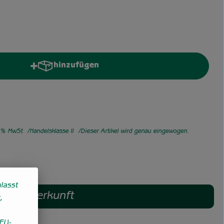
hinzufügen
Produkt zum Warenkorb hinzufügen
% MwSt
Handelsklasse II
Dieser Artikel wird genau eingewogen.
lasst
Herkunft
,
EU-