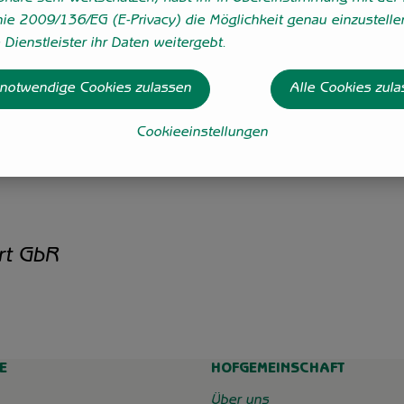
nie 2009/136/EG (E-Privacy) die Möglichkeit genau einzustelle
Dienstleister ihr Daten weitergebt.
 notwendige Cookies zulassen
Alle Cookies zul
Cookieeinstellungen
rt GbR
E
HOFGEMEINSCHAFT
chaft_grummersort/
e/
Über uns