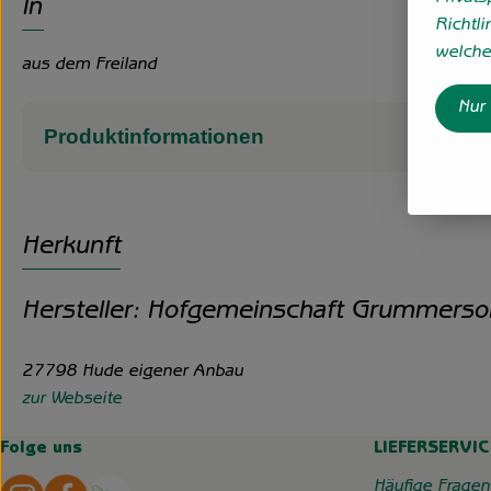
Info
Richtli
welche 
aus dem Freiland
Nur
Produktinformationen
Herkunft
Hersteller: Hofgemeinschaft Grummerso
27798 Hude eigener Anbau
zur Webseite
Folge uns
LIEFERSERVIC
Externer Link zu https://www.instagram.com/hofgemeins
Externer Link zu https://wp.solawi-oldenburg.d
Häufige Fragen