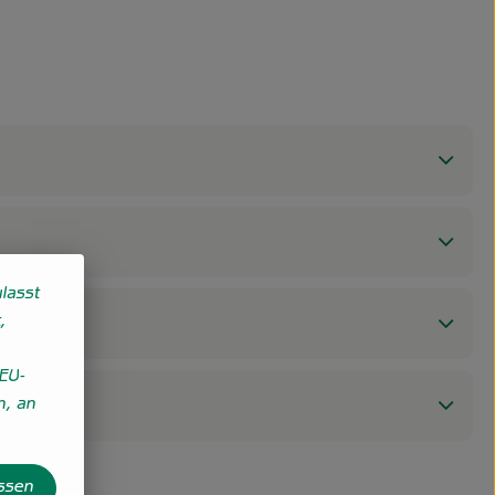
lasst
,
EU-
n, an
assen