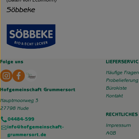
(Daten von Ecoinform)
Söbbeke
Folge uns
LIEFERSERVIC
Externer Link zu https://www.instagram.com/hofgemeins
Externer Link zu https://wp.solawi-oldenburg.d
Häufige Fragen
Probelieferung
Bürokiste
Hofgemeinschaft Grummersort
Kontakt
Hauptmoorweg 3
27798 Hude
RECHTLICHES
04484-599
Impressum
info@hofgemeinschaft-
AGB
grummersort.de