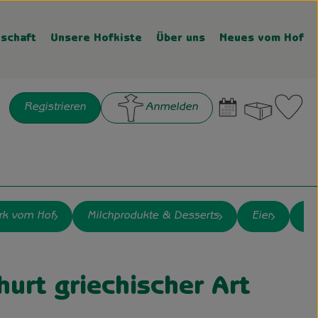
schaft
Unsere Hofkiste
Über uns
Neues vom Hof
Warenk
L
Registrieren
Anmelden
chen
rk vom Hof
Milchprodukte & Desserts
Eier
Wu
urt griechischer Art