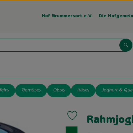
Hof Grummersort e.V.
Die Hofgemein
Su
feln
Gemüse
Obst
Käse
Joghurt & Qua
Produkt zu Favouriten hinzufügen
Rahmjogh
, Verband: