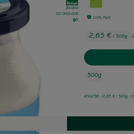
Bioland
, Kontrollstelle:
DE-ÖKO-006
10% Fett
D
, Herkunft:
2,65 €
/ 500g
500g
#30256
2,65 €
/ 500g
2