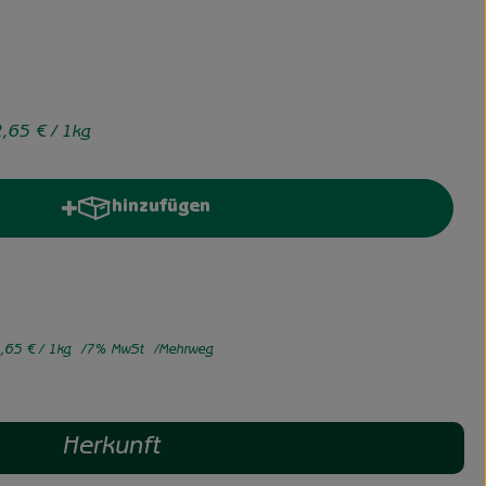
2,65 €
/ 1kg
hinzufügen
Produkt zum Warenkorb hinzufügen
,65 €
/ 1kg
7% MwSt
Mehrweg
Herkunft