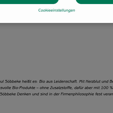
Cookieeinstellungen
l Söbbeke heißt es: Bio aus Leidenschaft. Mit Herzblut und B
svolle Bio-Produkte – ohne Zusatzstoffe, dafür aber mit 100
Söbbeke Denken und sind in der Firmenphilosophie fest veran