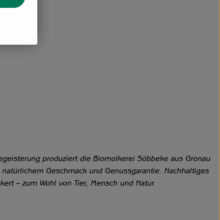
egeisterung produziert die Biomolkerei Söbbeke aus Gronau
 % natürlichem Geschmack und Genussgarantie. Nachhaltiges
kert – zum Wohl von Tier, Mensch und Natur.