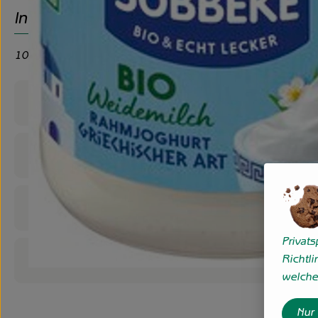
Info
10% Fett
Produktinformationen
Zutaten
Nährwert-Info
Privat
Produktdatenblatt
Richtli
welche 
Nur