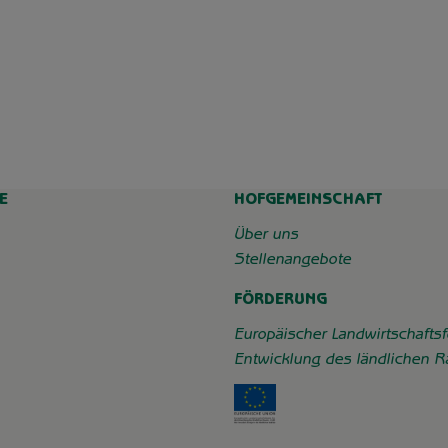
E
HOFGEMEINSCHAFT
chaft_grummersort/
e/
Über uns
Stellenangebote
FÖRDERUNG
Europäischer Landwirtschaftsf
Entwicklung des ländlichen 
Externer Link zu https: