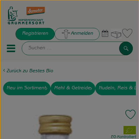
Warenko
Registrieren
Anmelden
Link
Such
Mobiles Menu öffnen oder sch
Zurück zu Bestes Bio
Hofkisten
Frisches
Neu im Sortiment
Mehl & Getreide
Nudeln, Reis & Li
Bestes Bio
Pr
Hof Grummersort e.V.
, Verband:
Die Hofgemeinschaft
EG-Kontrolliert