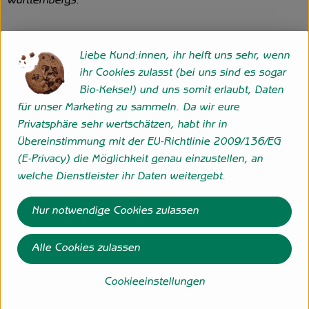
Württembergs.
Liebe Kund:innen, ihr helft uns sehr, wenn
Der größte Teil des heimischen Obstes
ihr Cookies zulasst (bei uns sind es sogar
kommt aus der traditionsreichen Region.
Bio-Kekse!) und uns somit erlaubt, Daten
Die Äpfel kommen von Streuobstwiesen,
für unser Marketing zu sammeln. Da wir eure
auf denen vorwiegend großkronige und
Privatsphäre sehr wertschätzen, habt ihr in
hochstämmige Obstbäume verschiedener
Übereinstimmung mit der EU-Richtlinie 2009/136/EG
Arten und Sorten, Alters- und
(E-Privacy) die Möglichkeit genau einzustellen, an
Größenklassen in weiträumigen
welche Dienstleister ihr Daten weitergebt.
Abständen stehen.
Nur notwendige Cookies zulassen
Im Verlauf der 85-jährigen
Alle Cookies zulassen
Firmengeschichte hat BEUTELSBACHER
sehr viele Innovationen für den
Cookieeinstellungen
Naturkostmarkt entwickelt. Beispiele
hierfür sind der erste Demeter Kindersaft,