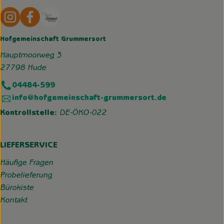
Externer Link zu https://www.instagram.com/hofgemeins
Externer Link zu https://wp.solawi-oldenburg.d
Hofgemeinschaft Grummersort
Hauptmoorweg 3
27798 Hude
04484-599
info@hofgemeinschaft-grummersort.de
Kontrollstelle:
DE-ÖKO-022
LIEFERSERVICE
Häufige Fragen
Probelieferung
Bürokiste
Kontakt