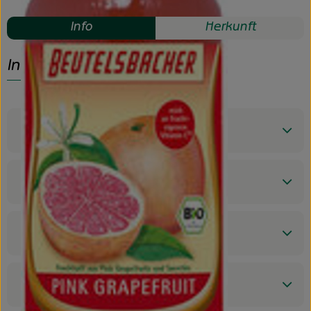
Info
Herkunft
Info
Produktinformationen
Zutaten
Nährwert-Info
Produktdatenblatt