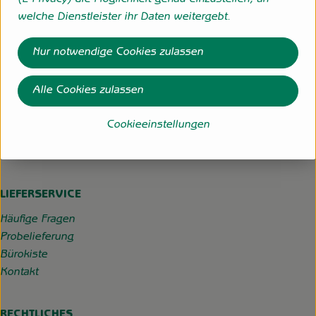
(E-Privacy) die Möglichkeit genau einzustellen, an
Externer Link zu https://www.instagram.com/hofgemeins
Externer Link zu https://wp.solawi-oldenburg.d
welche Dienstleister ihr Daten weitergebt.
Hofgemeinschaft Grummersort
Nur notwendige Cookies zulassen
Hauptmoorweg 3
27798 Hude
Alle Cookies zulassen
04484-599
Cookieeinstellungen
info@hofgemeinschaft-grummersort.de
Kontrollstelle:
DE-ÖKO-022
LIEFERSERVICE
Häufige Fragen
Probelieferung
Bürokiste
Kontakt
RECHTLICHES