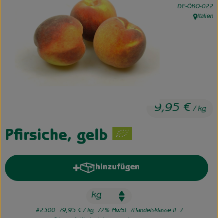
, Kontrollstelle:
DE-ÖKO-022
Italien
Unsere Hofkiste
, Herkunf
Über uns
Neues vom Hof
9,95 €
/ kg
Pfirsiche, gelb
hinzufügen
Produkt zum Warenkorb hinzufü
#2300
9,95 €
/ kg
7% MwSt
Handelsklasse II