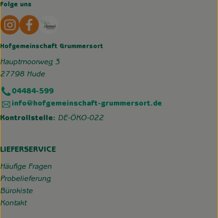
Folge uns
Externer Link zu https://www.instagram.com/hofgemeins
Externer Link zu https://wp.solawi-oldenburg.d
Hofgemeinschaft Grummersort
Hauptmoorweg 3
27798 Hude
04484-599
info@hofgemeinschaft-grummersort.de
Kontrollstelle:
DE-ÖKO-022
LIEFERSERVICE
Häufige Fragen
Probelieferung
Bürokiste
Kontakt