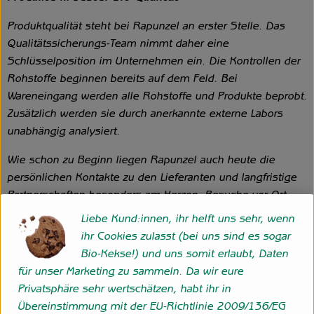
Produktqualität steht bei Rapunzel an erster Stelle. Das
Qualitätssicherungs-Team nimmt daher eine
Schlüsselposition im Unternehmen ein. Die Kontrollen der
Rohstoffe beginnen bereits auf dem Feld. Bei
Wareneingang werden alle Rohstoffe und Produkte beprobt.
Zusätzlich werden sie durch anerkannte externe Labors
unabhängig analysiert.
Wie schon zu Beginn liegen Rapunzel auch heute die
persönlichen Kontakte zu den Lieferanten und langfristige
Partnerschaften besonders am Herzen. Besuche vor Ort,
Beratung durch eigene Agrar-Ingenieure und der rege
Liebe Kund:innen, ihr helft uns sehr, wenn
Austausch miteinander sichern die einwandfreie Qualität
ihr Cookies zulasst (bei uns sind es sogar
der Rohstoffe ab. Das schafft Transparenz - vom Feld bis
Bio-Kekse!) und uns somit erlaubt, Daten
zum Teller des Verbrauchers.
für unser Marketing zu sammeln. Da wir eure
Privatsphäre sehr wertschätzen, habt ihr in
Übereinstimmung mit der EU-Richtlinie 2009/136/EG