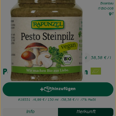
Bioanbau
, Kontrollstel
IT-BIO-008
Unsere Hofkiste
IT
, Her
Über uns
Neues vom Hof
4,99 €
/ 130 ml
38,38 €
/ l
Pesto Steinpilz, vegan
hinzufügen
Produkt zum Warenkorb hinzuf
#19551
4,99 €
/ 130 ml
38,38 €
/ l
7% MwSt
Info
Herkunft