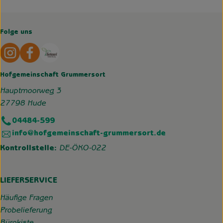
Folge uns
Externer Link zu https://www.instagram.com/hofgemeins
Externer Link zu https://wp.solawi-oldenburg.d
Hofgemeinschaft Grummersort
Hauptmoorweg 3
27798 Hude
04484-599
info@hofgemeinschaft-grummersort.de
Kontrollstelle:
DE-ÖKO-022
LIEFERSERVICE
Häufige Fragen
Probelieferung