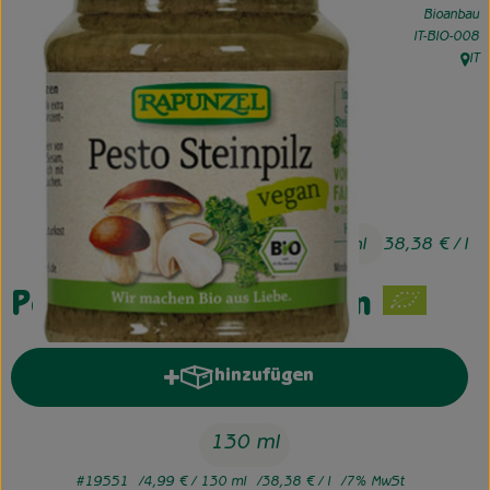
Bioanbau
, Kontrollstel
IT-BIO-008
Unsere Hofkiste
IT
, Her
Über uns
Neues vom Hof
4,99 €
/ 130 ml
38,38 €
/ l
Pesto Steinpilz, vegan
hinzufügen
Produkt zum Warenkorb hinzufü
130 ml
#19551
4,99 €
/ 130 ml
38,38 €
/ l
7% MwSt