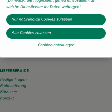
(E-Privacy) die Möglichkeit genau einzustellen, an
Externer Link zu https://www.instagram.com/hofgemeins
Externer Link zu https://wp.solawi-oldenburg.d
welche Dienstleister ihr Daten weitergebt.
Hofgemeinschaft Grummersort
Nur notwendige Cookies zulassen
Hauptmoorweg 3
27798 Hude
Alle Cookies zulassen
04484-599
Cookieeinstellungen
info@hofgemeinschaft-grummersort.de
Kontrollstelle:
DE-ÖKO-022
LIEFERSERVICE
Häufige Fragen
Probelieferung
Bürokiste
Kontakt