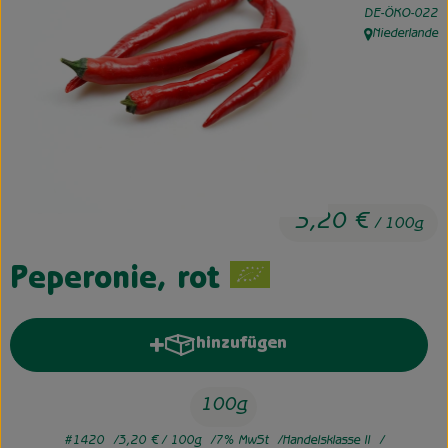
, Kontrollstelle:
DE-ÖKO-022
Niederlande
Unsere Hofkiste
, Herkunft:
Über uns
Neues vom Hof
3,20 €
/ 100g
Peperonie, rot
hinzufügen
Produkt zum Warenkorb hinzufü
100g
#1420
3,20 €
/ 100g
7% MwSt
Handelsklasse II