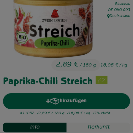
Bioanbau
, Kontrollstelle:
DE-ÖKO-005
Unsere Hofkiste
Deutschland
, Herkunft:
Über uns
Neues vom Hof
2,89 €
/ 180 g
16,06 €
/ kg
Paprika-Chili Streich
hinzufügen
Produkt zum Warenkorb hinzuf
#11052
2,89 €
/ 180 g
16,06 €
/ kg
7% MwSt
Info
Herkunft