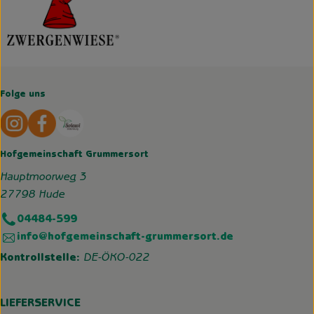
Folge uns
Externer Link zu https://www.instagram.com/hofgemeins
Externer Link zu https://wp.solawi-oldenburg.d
Hofgemeinschaft Grummersort
Hauptmoorweg 3
27798 Hude
04484-599
info@hofgemeinschaft-grummersort.de
Kontrollstelle:
DE-ÖKO-022
LIEFERSERVICE