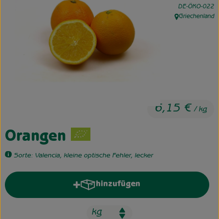
, Kontrollstelle:
DE-ÖKO-022
Griechenland
Unsere Hofkiste
, Herkunft:
Über uns
Neues vom Hof
6,15 €
/ kg
Orangen
Sorte: Valencia, kleine optische Fehler, lecker
hinzufügen
Produkt zum Warenkorb hinzufü