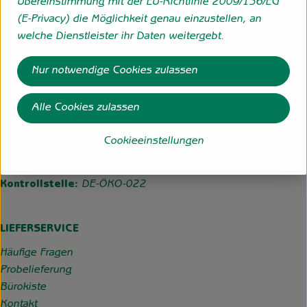
Übereinstimmung mit der EU-Richtlinie 2009/136/EG
(E-Privacy) die Möglichkeit genau einzustellen, an
Folge uns
welche Dienstleister ihr Daten weitergebt.
Externer Link zu https://www.instagram.com/hofgemeins
Externer Link zu https://wp.solawi-oldenburg.d
Nur notwendige Cookies zulassen
Hofgemeinschaft Grummersort
Hauptmoorweg 3
Alle Cookies zulassen
27798 Hude
Cookieeinstellungen
04484-599
info@hofgemeinschaft-grummersort.de
Kontrollstelle:
DE-ÖKO-022
LIEFERSERVICE
Häufige Fragen
Probelieferung
Bürokiste
Kontakt