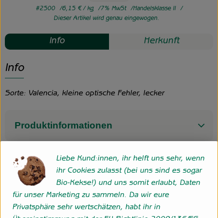
#2500
6,15 €
/ kg
7% MwSt
Handelsklasse II
Dieser Artikel wird genau eingewogen.
Info
Herkunft
Info
Sorte: Valencia, kleine optische Fehler, lecker
Produktinformationen
Liebe Kund:innen, ihr helft uns sehr, wenn
ihr Cookies zulasst (bei uns sind es sogar
Herkunft
Bio-Kekse!) und uns somit erlaubt, Daten
für unser Marketing zu sammeln. Da wir eure
Griechenland
Privatsphäre sehr wertschätzen, habt ihr in