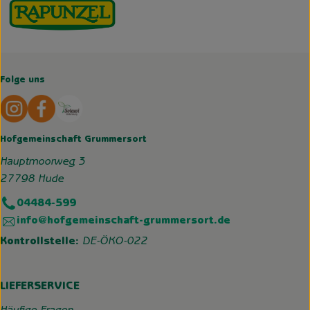
Folge uns
Externer Link zu https://www.instagram.com/hofgemeins
Externer Link zu https://wp.solawi-oldenburg.d
Hofgemeinschaft Grummersort
Hauptmoorweg 3
27798 Hude
04484-599
info@hofgemeinschaft-grummersort.de
Kontrollstelle:
DE-ÖKO-022
LIEFERSERVICE