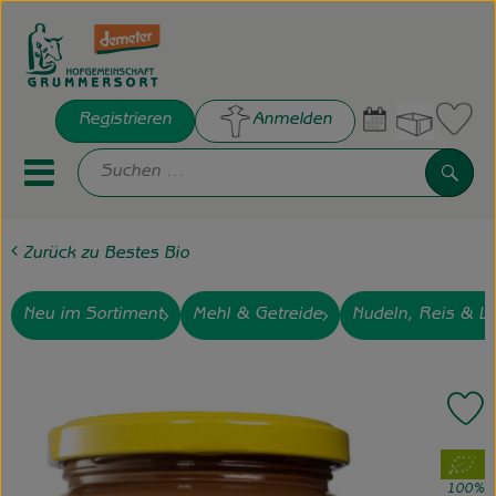
Warenko
Registrieren
Anmelden
Link
Such
Mobiles Menu öffnen oder sch
Zurück zu Bestes Bio
Hofkisten
Frisches
Neu im Sortiment
Mehl & Getreide
Nudeln, Reis & Li
Bestes Bio
Pr
Hof Grummersort e.V.
, Verband:
Die Hofgemeinschaft
100%