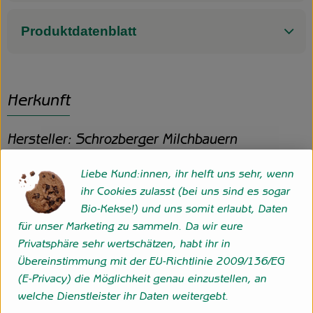
Produktdatenblatt
Herkunft
Hersteller: Schrozberger Milchbauern
D
Liebe Kund:innen, ihr helft uns sehr, wenn
ihr Cookies zulasst (bei uns sind es sogar
Bio-Kekse!) und uns somit erlaubt, Daten
für unser Marketing zu sammeln. Da wir eure
Molkereigenossenschaft Hohenlohe-Franken eG
Privatsphäre sehr wertschätzen, habt ihr in
Schrozberger Milchbauern
Übereinstimmung mit der EU-Richtlinie 2009/136/EG
D 74575 Schrozberg
(E-Privacy) die Möglichkeit genau einzustellen, an
- Demeter Pionier seit 1974
welche Dienstleister ihr Daten weitergebt.
- Fachhandelsmarke