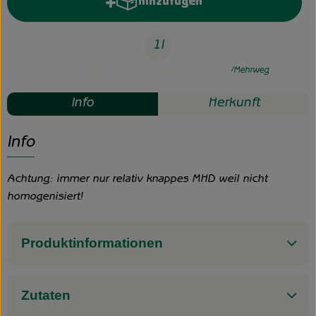
hinzufügen
Produkt zum Warenkorb hinzufü
1l
#30050
2,19 €
/ 1l
2,19 €
/ l
7% MwSt
Mehrweg
Info
Herkunft
Info
Achtung: immer nur relativ knappes MHD weil nicht
homogenisiert!
Produktinformationen
Zutaten