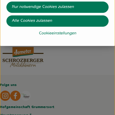
- Joghurt wird langzeitgesäuert, Herstellung ohne
Nur notwendige Cookies zulassen
Milchpulver
- Genossenschaftsmolkerei
Alle Cookies zulassen
www.molkerei-schrozberg.de
(Daten von Ecoinform)
Cookieeinstellungen
Schrozberger Milchbauern
Folge uns
Externer Link zu https://www.instagram.com/hofgemeins
Externer Link zu https://wp.solawi-oldenburg.d
Hofgemeinschaft Grummersort