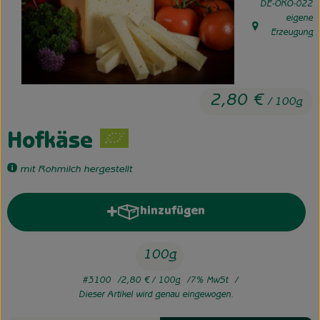
, Kontrollstelle:
DE-ÖKO-022
eigene
Unsere Hofkiste
, Herkunft:
Erzeugung
Über uns
Neues vom Hof
2,80 €
/ 100g
Hofkäse
mit Rohmilch hergestellt
hinzufügen
Produkt zum Warenkorb hinzufü
100g
#3100
2,80 €
/ 100g
7% MwSt
Dieser Artikel wird genau eingewogen.