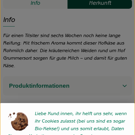
Info
Herkunft
Info
Für einen Tilsiter sind sechs Wochen noch keine lange
Reifung: Mit frischem Aroma kommt dieser Hofkäse aus
Rohmilch daher. Die kräuterreichen Weiden rund um Hof
Grummersort sorgen für gute Milch – und damit für guten
Käse.
Produktinformationen
Liebe Kund:innen, ihr helft uns sehr, wenn
Herkunft
ihr Cookies zulasst (bei uns sind es sogar
Bio-Kekse!) und uns somit erlaubt, Daten
Hersteller: Hofgemeinschaft Grummersort GbR