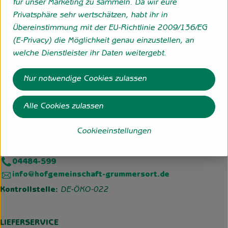
für unser Marketing zu sammeln. Da wir eure
Privatsphäre sehr wertschätzen, habt ihr in
27798 Hude eigene Erzeugung
Übereinstimmung mit der EU-Richtlinie 2009/136/EG
zur Webseite
(E-Privacy) die Möglichkeit genau einzustellen, an
welche Dienstleister ihr Daten weitergebt.
Folge uns
Nur notwendige Cookies zulassen
Externer Link zu https://www.instagram.com/hofgemeins
Externer Link zu https://wp.solawi-oldenburg.d
Alle Cookies zulassen
Hofgemeinschaft Grummersort
Cookieeinstellungen
Hauptmoorweg 3
27798 Hude
04484-599
info@hofgemeinschaft-grummersort.de
Kontrollstelle:
DE-ÖKO-022
LIEFERSERVICE