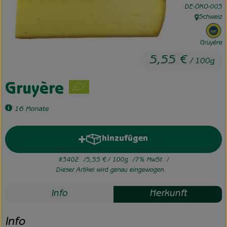
, Kontrollstelle:
DE-ÖKO-003
Schweiz
Unsere Hofkiste
, Herkunft:
, 
Über uns
Gruyère
5,55 €
/ 100g
Neues vom Hof
Gruyère
16 Monate
hinzufügen
Produkt zum Warenkorb hinzuf
#3402
5,55 €
/ 100g
7% MwSt
Dieser Artikel wird genau eingewogen.
Info
Herkunft
Info