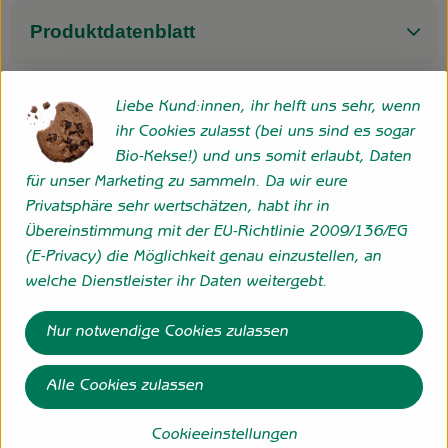
Produktdatenblatt
Liebe Kund:innen, ihr helft uns sehr, wenn
Herkunft
ihr Cookies zulasst (bei uns sind es sogar
Bio-Kekse!) und uns somit erlaubt, Daten
für unser Marketing zu sammeln. Da wir eure
Hersteller: Vallée-Verte Handelsgesellschaft für
Privatsphäre sehr wertschätzen, habt ihr in
Naturprodukte mbH
Übereinstimmung mit der EU-Richtlinie 2009/136/EG
(E-Privacy) die Möglichkeit genau einzustellen, an
Schweiz
welche Dienstleister ihr Daten weitergebt.
Vallée Verte
Nur notwendige Cookies zulassen
Alle Cookies zulassen
Cookieeinstellungen