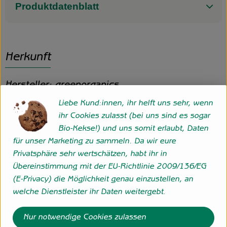
Produktdatenblatt
Herkunft
Hersteller: greenorganics
Liebe Kund:innen, ihr helft uns sehr, wenn
D
ihr Cookies zulasst (bei uns sind es sogar
Bio-Kekse!) und uns somit erlaubt, Daten
für unser Marketing zu sammeln. Da wir eure
Privatsphäre sehr wertschätzen, habt ihr in
BioTropic GmbH
Übereinstimmung mit der EU-Richtlinie 2009/136/EG
(E-Privacy) die Möglichkeit genau einzustellen, an
D 47167 Duisburg
welche Dienstleister ihr Daten weitergebt.
www.green-naturkost.de
(Daten von Ecoinform)
Nur notwendige Cookies zulassen
greenorganics