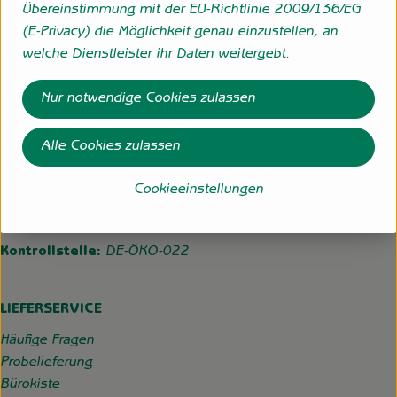
Übereinstimmung mit der EU-Richtlinie 2009/136/EG
(E-Privacy) die Möglichkeit genau einzustellen, an
Folge uns
welche Dienstleister ihr Daten weitergebt.
Externer Link zu https://www.instagram.com/hofgemeins
Externer Link zu https://wp.solawi-oldenburg.d
Nur notwendige Cookies zulassen
Hofgemeinschaft Grummersort
Alle Cookies zulassen
Hauptmoorweg 3
27798 Hude
Cookieeinstellungen
04484-599
info@hofgemeinschaft-grummersort.de
Kontrollstelle:
DE-ÖKO-022
LIEFERSERVICE
Häufige Fragen
Probelieferung
Bürokiste