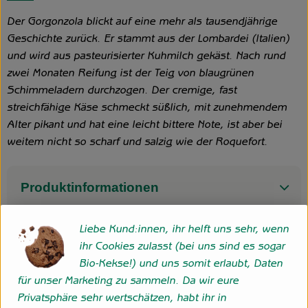
Der Gorgonzola blickt auf eine mehr als tausendjährige
Geschichte zurück. Er stammt aus der Lombardei (Italien)
und wird aus pasteurisierter Kuhmilch gekäst. Nach rund
zwei Monaten Reifung ist der Teig von blaugrünen
Schimmeladern durchzogen. Der cremige, fast
streichfähige Käse schmeckt süßlich, mit zunehmendem
Alter pikant und hat eine leicht bittere Note, ist aber bei
weitem nicht so scharf und salzig wie der Roquefort.
Produktinformationen
Liebe Kund:innen, ihr helft uns sehr, wenn
ihr Cookies zulasst (bei uns sind es sogar
Herkunft
Bio-Kekse!) und uns somit erlaubt, Daten
für unser Marketing zu sammeln. Da wir eure
Italien
Privatsphäre sehr wertschätzen, habt ihr in