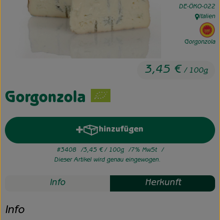
, Kontrollstelle:
DE-ÖKO-022
Italien
Unsere Hofkiste
, Herkunf
, 
Über uns
Gorgonzola
Neues vom Hof
3,45 €
/ 100g
Gorgonzola
hinzufügen
Produkt zum Warenkorb hinzuf
#3408
3,45 €
/ 100g
7% MwSt
Dieser Artikel wird genau eingewogen.
Info
Herkunft
Info