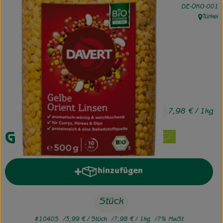
, Kontrollstelle:
DE-ÖKO-001
Türkei
Unsere Hofkiste
, Herkunf
Über uns
Neues vom Hof
3,99 €
/ Stück
7,98 €
/ 1kg
Gelbe Orient Linsen
hinzufügen
Produkt zum Warenkorb hinzufü
Stück
#10405
3,99 €
/ Stück
7,98 €
/ 1kg
7% MwSt