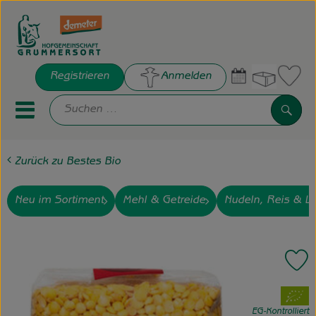
Warenko
Registrieren
Anmelden
Link
Such
Mobiles Menu öffnen oder sch
Zurück zu Bestes Bio
Hofkisten
Frisches
Neu im Sortiment
Mehl & Getreide
Nudeln, Reis & Li
Bestes Bio
Pr
Hof Grummersort e.V.
, Verband:
Die Hofgemeinschaft
EG-Kontrolliert