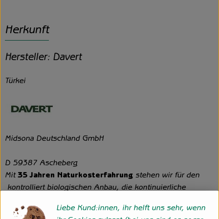
Herkunft
Hersteller: Davert
Türkei
Midsona Deutschland GmbH
D 59387 Ascheberg
Mit
35 Jahren Naturkosterfahrung
stehen wir für den
kontrolliert biologischen Anbau, die kontinuierliche
Weiterentwicklung der Verarbeitungsverfahren, für
Liebe Kund:innen, ihr helft uns sehr, wenn
Transparenz, sorgfältige Kontrolle jeden Abschnitts und