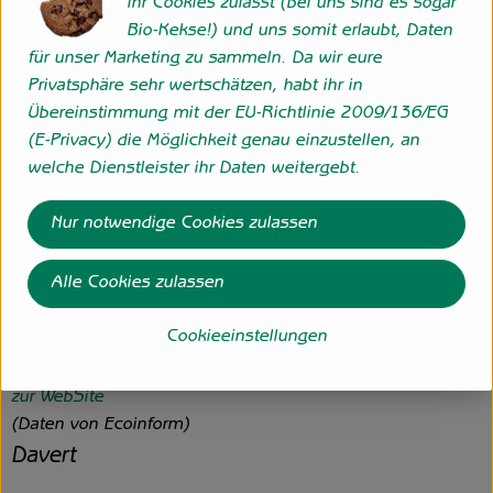
ihr Cookies zulasst (bei uns sind es sogar
garantiert ökologische Produkte – vom Anbau bis zur
Bio-Kekse!) und uns somit erlaubt, Daten
Verpackung.
für unser Marketing zu sammeln. Da wir eure
Wir sind Spezialist für Reis, Hülsenfrüchte und
Privatsphäre sehr wertschätzen, habt ihr in
Getreideprodukte in
bester Bio-Qualität
. Zucker,
Übereinstimmung mit der EU-Richtlinie 2009/136/EG
Trockenfrüchte, Nüsse, Ölsaaten, Frühstücks-Produkte und
(E-Privacy) die Möglichkeit genau einzustellen, an
Superfoods sind weitere Klassiker im Sortiment. Mit
welche Dienstleister ihr Daten weitergebt.
unseren innovativen Suppen-, Pfannen-, Convenience und
Veggie-Gerichten liefern wir frische Ideen für die kreative
Nur notwendige Cookies zulassen
Küche.
Seit der Gründung unseres Unternehmens sind wir
fest im
Alle Cookies zulassen
Münsterland verwurzelt
. Hier, in unmittelbarer Nähe zum
Naturschutzgebiet „Davert“, fühlen wir uns wohl und
Cookieeinstellungen
übernehmen Verantwortung für Umwelt und Mitarbeiter.
Kontrollnummer D-NW-D-13-2165-BCD
zur WebSite
(Daten von Ecoinform)
Davert