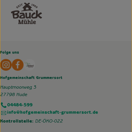
Folge uns
Externer Link zu https://www.instagram.com/hofgemeins
Externer Link zu https://wp.solawi-oldenburg.d
Hofgemeinschaft Grummersort
Hauptmoorweg 3
27798 Hude
04484-599
info@hofgemeinschaft-grummersort.de
Kontrollstelle:
DE-ÖKO-022