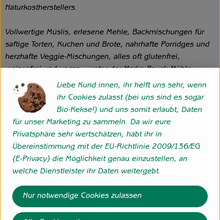
Naturkostherstellers.
Vollwertige Müslis, erlesene Mehle, Backmischungen für
saftige Torten, Kuchen und Brote, nahrhafte Porridges und
herzhafte Veggie-Mischungen, alles oft glutenfrei,
weizenfrei und vegan – unter der Marke Bauck Mühle
vertreibt die Bauck GmbH heute rund 150 Produkte. Immer
Liebe Kund:innen, ihr helft uns sehr, wenn
unter dem Motto: „Bio. Aus Liebe zur Zukunft.“
ihr Cookies zulasst (bei uns sind es sogar
Bio-Kekse!) und uns somit erlaubt, Daten
Die Bauck Mühle steht für innovative Rezepturen, in denen
für unser Marketing zu sammeln. Da wir eure
ausschließlich Bio- und Demeter-Rohstoffe verarbeitet
Privatsphäre sehr wertschätzen, habt ihr in
werden und die einfach zuzubereiten sind. Seit 2005 ist
Übereinstimmung mit der EU-Richtlinie 2009/136/EG
der Mühlenbetrieb außerdem auf glutenfreie Produkte, die
(E-Privacy) die Möglichkeit genau einzustellen, an
der ganzen Familie schmecken, spezialisiert. Dazu tragen
welche Dienstleister ihr Daten weitergebt.
eine eigene Glutenfrei-Mühle, glutenfreie Mischanlangen
sowie ein eigenes Glutenfrei-Labor bei.
Nur notwendige Cookies zulassen