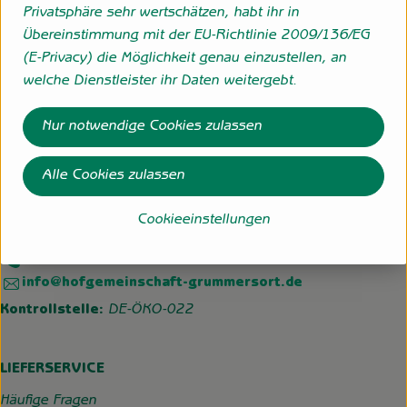
27798 Hude eigene Erzeugung
Privatsphäre sehr wertschätzen, habt ihr in
zur Webseite
Übereinstimmung mit der EU-Richtlinie 2009/136/EG
(E-Privacy) die Möglichkeit genau einzustellen, an
welche Dienstleister ihr Daten weitergebt.
Folge uns
Nur notwendige Cookies zulassen
Externer Link zu https://www.instagram.com/hofgemeins
Externer Link zu https://wp.solawi-oldenburg.d
Alle Cookies zulassen
Hofgemeinschaft Grummersort
Hauptmoorweg 3
Cookieeinstellungen
27798 Hude
04484-599
info@hofgemeinschaft-grummersort.de
Kontrollstelle:
DE-ÖKO-022
LIEFERSERVICE
Häufige Fragen