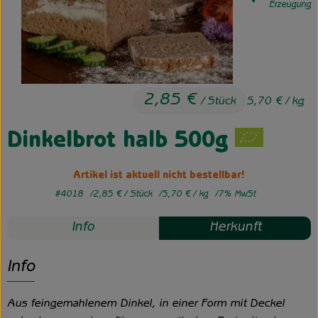
, Herkunft:
Erzeugung
Unsere Hofkiste
Über uns
Neues vom Hof
2,85 €
/ Stück
5,70 €
/ kg
Dinkelbrot halb 500g
Artikel ist aktuell nicht bestellbar!
#4018
2,85 €
/ Stück
5,70 €
/ kg
7% MwSt
Info
Herkunft
Info
Aus feingemahlenem Dinkel, in einer Form mit Deckel