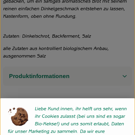
gebacken, um ein saftiges aromatisches Brot mit seinem
reinen einfachen Dinkelgeschmack entstehen zu lassen,
Kastenform, oben ohne Rundung.
Zutaten: Dinkelschrot, Backferment, Salz
alle Zutaten aus kontrolliert biologischem Anbau,
ausgenommen Salz
Produktinformationen
Herkunft
Liebe Kund:innen, ihr helft uns sehr, wenn
ihr Cookies zulasst (bei uns sind es sogar
Hersteller: Hofgemeinschaft Grummersort GbR
Bio-Kekse!) und uns somit erlaubt, Daten
für unser Marketing zu sammeln. Da wir eure