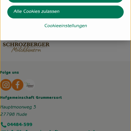
www.molkerei-schrozberg.de
(Daten von Ecoinform)
Alle Cookies zulassen
Schrozberger Milchbauern
Cookieeinstellungen
Folge uns
Externer Link zu https://www.instagram.com/hofgemeins
Externer Link zu https://wp.solawi-oldenburg.d
Hofgemeinschaft Grummersort
Hauptmoorweg 3
27798 Hude
04484-599