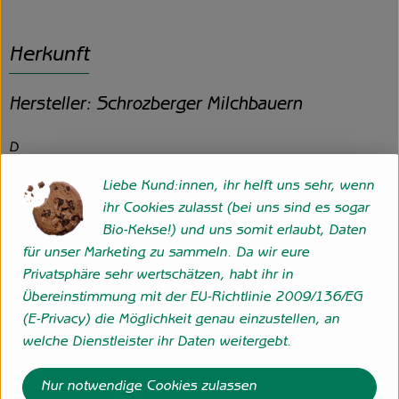
Herkunft
Hersteller: Schrozberger Milchbauern
D
Liebe Kund:innen, ihr helft uns sehr, wenn
ihr Cookies zulasst (bei uns sind es sogar
Molkereigenossenschaft Hohenlohe-Franken eG
Bio-Kekse!) und uns somit erlaubt, Daten
Schrozberger Milchbauern
für unser Marketing zu sammeln. Da wir eure
D 74575 Schrozberg
Privatsphäre sehr wertschätzen, habt ihr in
- Demeter Pionier seit 1974
Übereinstimmung mit der EU-Richtlinie 2009/136/EG
- Fachhandelsmarke
(E-Privacy) die Möglichkeit genau einzustellen, an
- Joghurt wird langzeitgesäuert, Herstellung ohne
welche Dienstleister ihr Daten weitergebt.
Milchpulver
- Genossenschaftsmolkerei
Nur notwendige Cookies zulassen