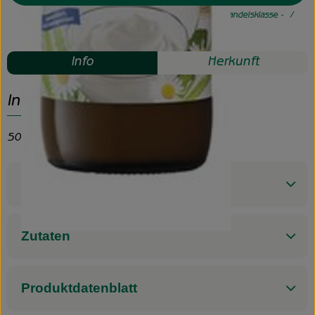
#30025
4,19 €
/ 0,5l
8,38 €
/ l
7% MwSt
Handelsklasse -
Mehrweg
Info
Herkunft
Info
500ml Flasche
Produktinformationen
Zutaten
Produktdatenblatt